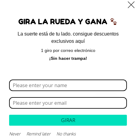
0
GIRA LA RUEDA Y GANA
La suerte está de tu lado. consigue descuentos
exclusivos aquí
Inicio
/
Antiemeticos
/ Sedolax-Vet
1 giro por correo electrónico
¡Sin hacer trampa!
GIRAR
Never
Remind later
No thanks