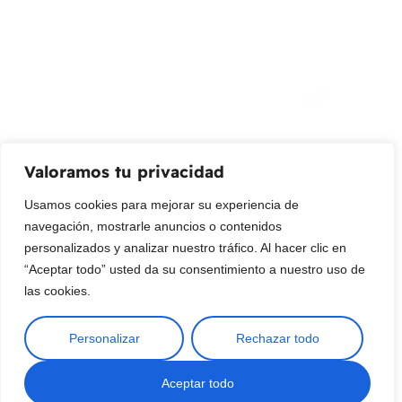
Promociones, nuevos productos y ventas. Directamente a
su bandeja de entrada.
Correo Electrónico
Mensaje (opcional)
Valoramos tu privacidad
Suscribir
Usamos cookies para mejorar su experiencia de
navegación, mostrarle anuncios o contenidos
personalizados y analizar nuestro tráfico. Al hacer clic en
“Aceptar todo” usted da su consentimiento a nuestro uso de
las cookies.
Personalizar
Rechazar todo
Copyright © 2025 ¦ livepetter: Todos los derechos reservados.
política de privacidad
Condiciones de uso
Buscar
Aceptar todo