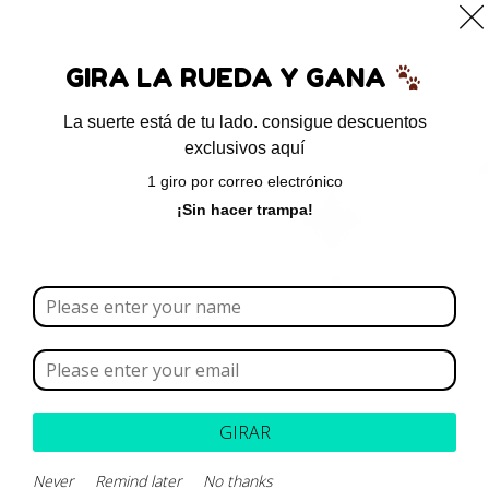
0
GIRA LA RUEDA Y GANA
La suerte está de tu lado. consigue descuentos
exclusivos aquí
Inicio
/ Antiemeticos
1 giro por correo electrónico
Antiemeticos
¡Sin hacer trampa!
Borrar todo
Rango de precios
Categoría
GIRAR
Never
Remind later
No thanks