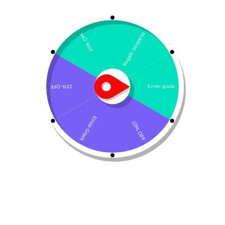
Mostrando el único resultado
Por defecto
Sedolax-Vet
$
15.400
Leer más