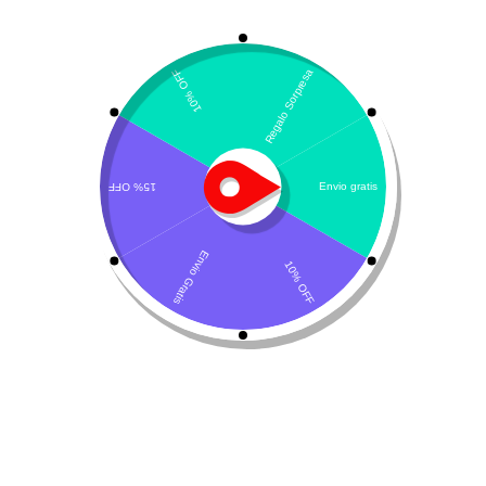
Mostrando el único resultado
Por defecto
Sedolax-Vet
$
15.400
Leer más