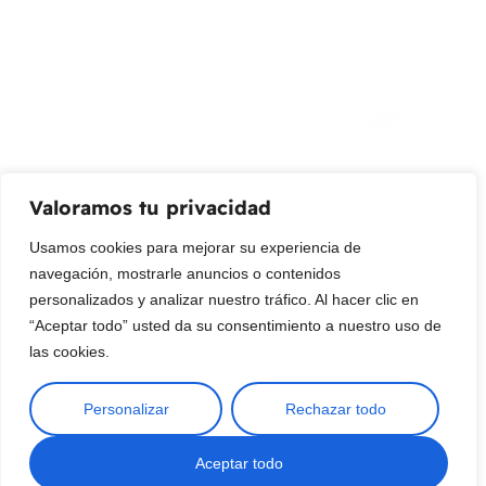
Promociones, nuevos productos y ventas. Directamente a
su bandeja de entrada.
Correo Electrónico
Mensaje (opcional)
Valoramos tu privacidad
Suscribir
Usamos cookies para mejorar su experiencia de
navegación, mostrarle anuncios o contenidos
personalizados y analizar nuestro tráfico. Al hacer clic en
“Aceptar todo” usted da su consentimiento a nuestro uso de
las cookies.
Personalizar
Rechazar todo
Copyright © 2025 ¦ livepetter: Todos los derechos reservados.
política de privacidad
Condiciones de uso
Buscar
Aceptar todo