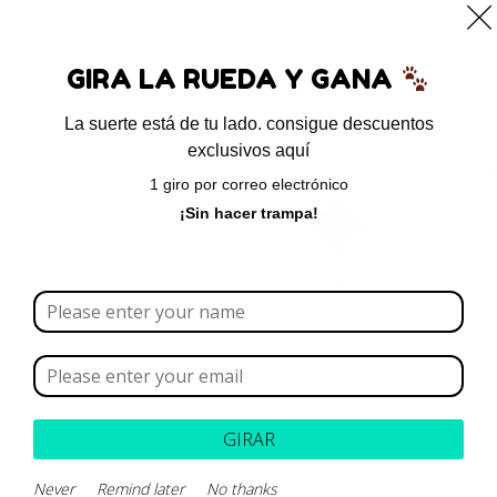
0
GIRA LA RUEDA Y GANA
La suerte está de tu lado. consigue descuentos
exclusivos aquí
Inicio
/ Productos etiquetados “Metoclopramida”
1 giro por correo electrónico
Metoclopramida
¡Sin hacer trampa!
Borrar todo
Rango de precios
Categoría
GIRAR
Never
Remind later
No thanks