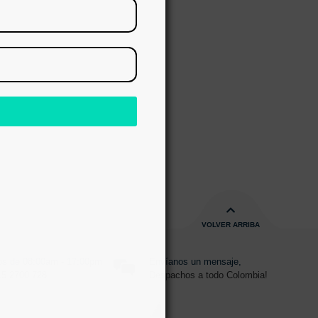
RAR
s
VOLVER ARRIBA
s de 08:00am - 17:00pm
Envíanos un mensaje,
15 2700 728
Despachos a todo Colombia!