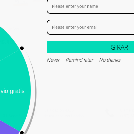
edolax-Vet
15.400
GI
Never
Remind later
No thank
Leer más
Calificación 4.8/5!
Llámeno
– 31 Bogotá,
de usuarios verificados
(+57) 3