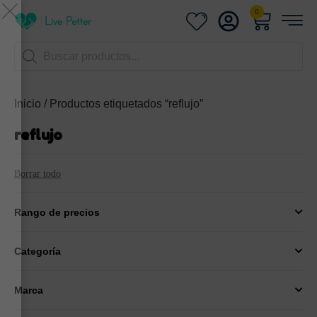
0
UEDA Y GANA
 lado. consigue descuentos
sivos aquí
Inicio
/ Productos etiquetados “reflujo”
orreo electrónico
reflujo
acer trampa!
Borrar todo
Rango de precios
Categoría
GIRAR
Marca
thanks