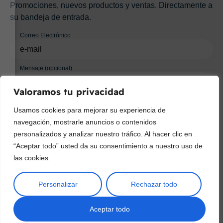
Promociones, nuevos productos y ventas. Directamente a
su bandeja de entrada.
Correo Electrónico
Mensaje (opcional)
Valoramos tu privacidad
Suscribir
Usamos cookies para mejorar su experiencia de
navegación, mostrarle anuncios o contenidos
personalizados y analizar nuestro tráfico. Al hacer clic en
“Aceptar todo” usted da su consentimiento a nuestro uso de
las cookies.
Personalizar
Rechazar todo
Copyright © 2025 ¦ livepetter: Todos los derechos reservados.
política de privacidad
Condiciones de uso
Buscar
Aceptar todo