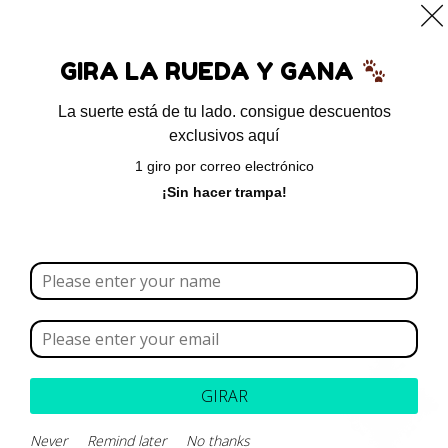
0
GIRA LA RUEDA Y GANA
La suerte está de tu lado. consigue descuentos
exclusivos aquí
Inicio
/
Para perros
/ Rinom-V LHA
1 giro por correo electrónico
¡Sin hacer trampa!
GIRAR
Never
Remind later
No thanks