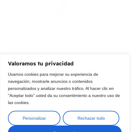
¡Suscribir al newsletter!
Promociones, nuevos productos y ventas. Directamente a
su bandeja de entrada.
Correo Electrónico
Mensaje (opcional)
Valoramos tu privacidad
Suscribir
Usamos cookies para mejorar su experiencia de
navegación, mostrarle anuncios o contenidos
personalizados y analizar nuestro tráfico. Al hacer clic en
“Aceptar todo” usted da su consentimiento a nuestro uso de
las cookies.
Personalizar
Rechazar todo
Copyright © 2025 ¦ livepetter: Todos los derechos reservados.
política de privacidad
Condiciones de uso
Buscar