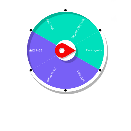
Rinom-V LHA
cistitis
,
gatos
,
IRC
,
litiasis
,
nefritis
,
nefrosis
,
perros
$
67.400
-
$
102.200
Presentación
$
102.200
Sin existencias