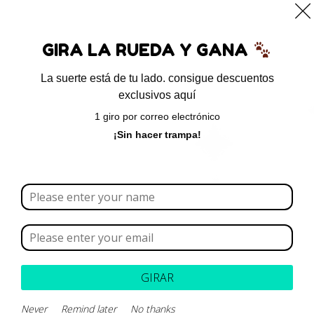
0
GIRA LA RUEDA Y GANA
La suerte está de tu lado. consigue descuentos
exclusivos aquí
Inicio
/ Productos etiquetados “nefrosis”
1 giro por correo electrónico
nefrosis
¡Sin hacer trampa!
Borrar todo
Rango de precios
Categoría
GIRAR
Never
Remind later
No thanks