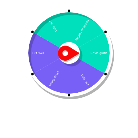
Mostrando el único resultado
Por defecto
Rinom-V LHA
$
67.400
-
$
102.200
Seleccionar opciones