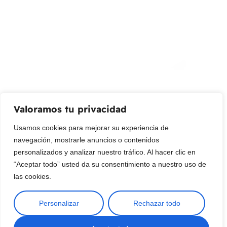
¡Suscribir al newsletter!
Promociones, nuevos productos y ventas. Directamente a
su bandeja de entrada.
Correo Electrónico
Mensaje (opcional)
Valoramos tu privacidad
Suscribir
Usamos cookies para mejorar su experiencia de
navegación, mostrarle anuncios o contenidos
personalizados y analizar nuestro tráfico. Al hacer clic en
“Aceptar todo” usted da su consentimiento a nuestro uso de
las cookies.
Personalizar
Rechazar todo
Copyright © 2025 ¦ livepetter: Todos los derechos reservados.
política de privacidad
Condiciones de uso
Buscar