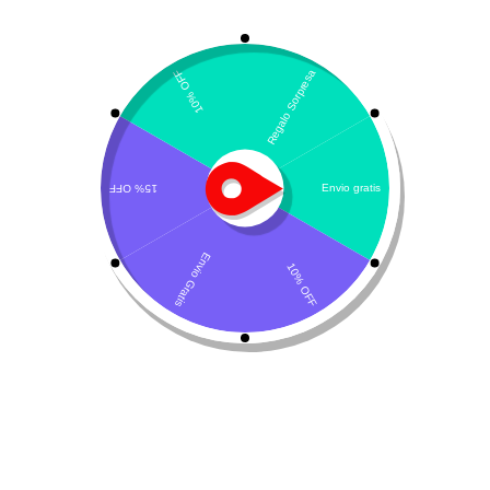
Mostrando los 2 resultados
Por defecto
Rinom-V LHA
Celesporin
Comprimidos –
cefalexina
$
67.400
-
$
102.200