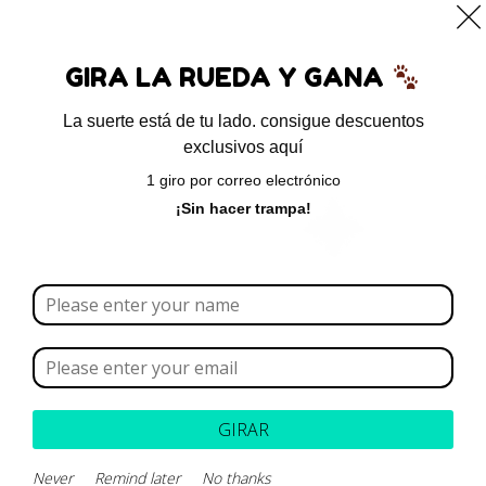
0
GIRA LA RUEDA Y GANA
La suerte está de tu lado. consigue descuentos
exclusivos aquí
Inicio
/ Productos etiquetados “nefritis”
1 giro por correo electrónico
nefritis
¡Sin hacer trampa!
Borrar todo
Rango de precios
Categoría
GIRAR
Marca
Never
Remind later
No thanks