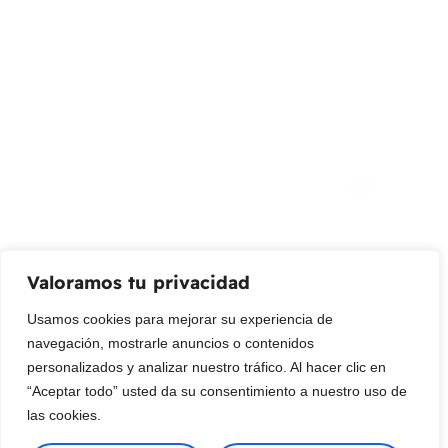
(+57) 315 2700 728
info@livepetter.co
¡Suscribir al newsletter!
Promociones, nuevos productos y ventas. Directamente a
su bandeja de entrada.
Correo Electrónico
Mensaje (opcional)
Valoramos tu privacidad
Suscribir
Usamos cookies para mejorar su experiencia de
navegación, mostrarle anuncios o contenidos
personalizados y analizar nuestro tráfico. Al hacer clic en
“Aceptar todo” usted da su consentimiento a nuestro uso de
las cookies.