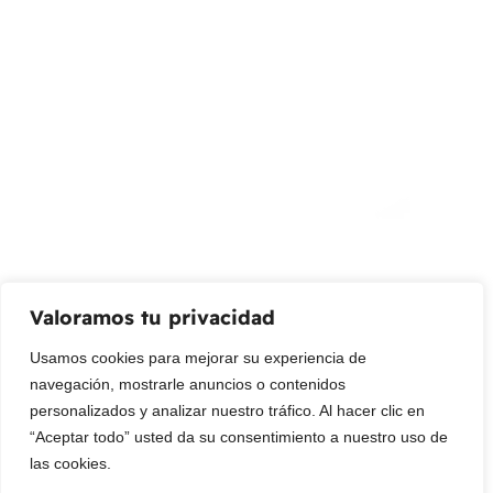
(+57) 315 2700 728
info@livepetter.co
¡Suscribir al newsletter!
Promociones, nuevos productos y ventas. Directamente a
su bandeja de entrada.
Correo Electrónico
Mensaje (opcional)
Valoramos tu privacidad
Suscribir
Usamos cookies para mejorar su experiencia de
navegación, mostrarle anuncios o contenidos
personalizados y analizar nuestro tráfico. Al hacer clic en
“Aceptar todo” usted da su consentimiento a nuestro uso de
las cookies.