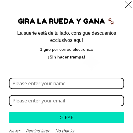
0
GIRA LA RUEDA Y GANA
La suerte está de tu lado. consigue descuentos
exclusivos aquí
Inicio
/ Productos etiquetados “IRC”
1 giro por correo electrónico
IRC
¡Sin hacer trampa!
Borrar todo
Rango de precios
Categoría
GIRAR
Marca
Never
Remind later
No thanks