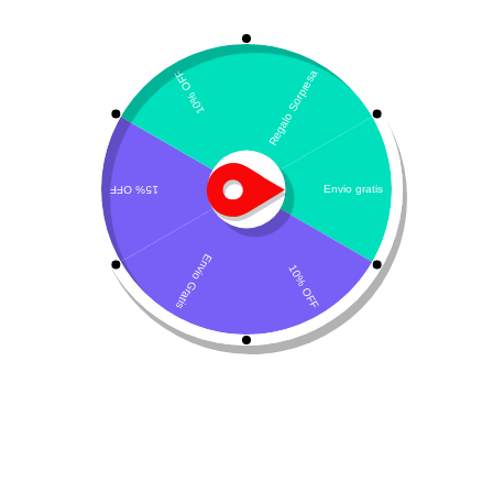
Mostrando los 2 resultados
Por defecto
Klean-Vet – Cannabis
Rinom-V LHA
medicinal
$
67.400
-
$
129.000
-
$
102.200