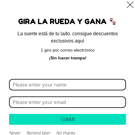
0
GIRA LA RUEDA Y GANA
La suerte está de tu lado. consigue descuentos
exclusivos aquí
Inicio
/
Shop
/ Página 4
1 giro por correo electrónico
Shop
¡Sin hacer trampa!
Borrar todo
Rango de precios
Categoría
GIRAR
Marca
Never
Remind later
No thanks