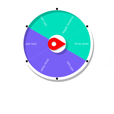
Mostrando 91–120 de 268 resultados
Por defecto
¡Oferta!
Cani-Tabs Hip & Joint
Engystol ad. us vet
$
57.285
-
$
28.650
-
$
130.300
$
132.000