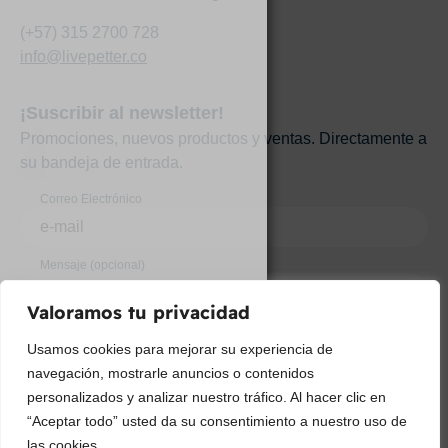
(+57) 315 2700 728
info@livepetter.co
¡Suscribir al newsletter!
Promociones, nuevos productos y ventas. Directamente a
su bandeja de entrada.
Correo Electrónico
Mensaje (opcional)
Valoramos tu privacidad
Suscribir
Usamos cookies para mejorar su experiencia de
navegación, mostrarle anuncios o contenidos
personalizados y analizar nuestro tráfico. Al hacer clic en
“Aceptar todo” usted da su consentimiento a nuestro uso de
las cookies.