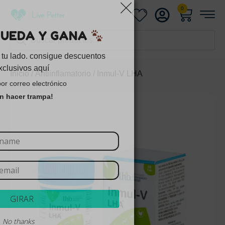
0
GIRA LA RUEDA Y GANA
La suerte está de tu lado. consigue descuentos
exclusivos aquí
Inicio
/
Antiinflamatorio
/ Inmul-V LHA
1 giro por correo electrónico
¡Sin hacer trampa!
GIRAR
Never
Remind later
No thanks