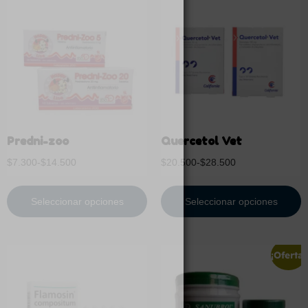
Predni-zoo
Quercetol Vet
$
7.300
-
$
14.500
$
20.500
-
$
28.500
Seleccionar opciones
Seleccionar opciones
¡Oferta!