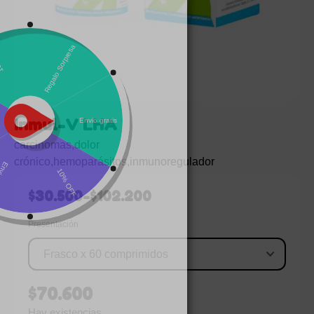
Inmul-V LHA
carcinomas
,
dolor
crónico
,
hemoparásitos
,
inmunoregulador
$
30.500
-
$
102.200
Presentación
$
70.600
Hay existencias