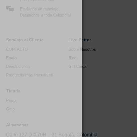
Envíanos un mensaje,
Despachos a todo Colombia!
Servicio al Cliente
Live Petter
CONTACTO
Sobre Nosotros
Envío
Blog
Devoluciones
Gift Cards
Preguntas más frecuentes
Tienda
Perro
Gato
Almacenar
Calle 127 D # 70H – 31 Bogotá, Colombia