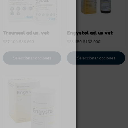
Traumeel ad us. vet
Engystol ad. us vet
$
27.100
-
$
86.600
$
28.650
-
$
132.000
Seleccionar opciones
Seleccionar opciones