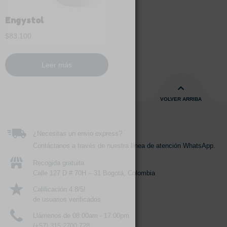
Engystol
$
83.100
Leer más
VOLVER ARRIBA
¿Necesitas un envio express?
Contáctanos a través de nuestra línea de atención WhatsApp.
Recogida gratuita
Calle 127 D # 70H – 31 Bogotá, Colombia
Calificación 4.8/5!
de usuarios verificados
Llámenos de 08:00am - 17:00pm
(+57) 315 2700 728