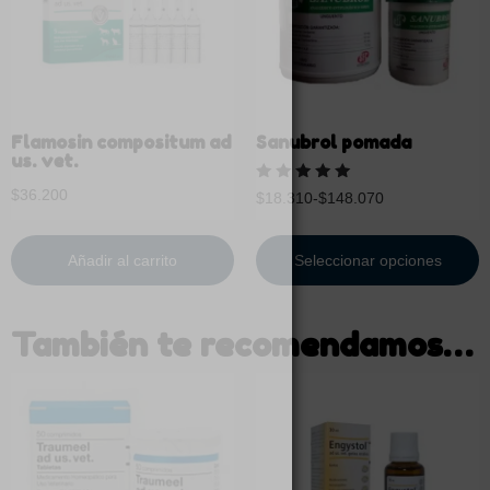
Flamosin compositum ad
Sanubrol pomada
us. vet.
Valorado
$
36.200
$
18.310
-
$
148.070
con
5.00
de 5
Añadir al carrito
Seleccionar opciones
También te recomendamos…