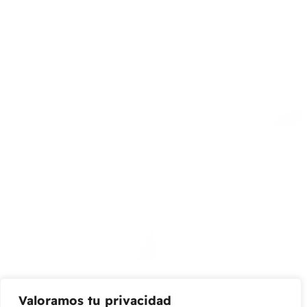
Perro
Gato
Almacenar
Calle 127 D # 70H – 31 Bogotá, Colombia
(+57) 315 2700 728
info@livepetter.co
¡Suscribir al newsletter!
Promociones, nuevos productos y ventas. Directamente a
su bandeja de entrada.
Correo Electrónico
Mensaje (opcional)
Valoramos tu privacidad