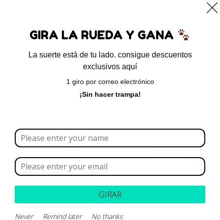
0
GIRA LA RUEDA Y GANA
La suerte está de tu lado. consigue descuentos
exclusivos aquí
Inicio
/
Condroprotectores
/ Cani-Tabs Hip & Joint
1 giro por correo electrónico
¡Sin hacer trampa!
¡Oferta!
GIRAR
Never
Remind later
No thanks