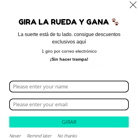
0
GIRA LA RUEDA Y GANA
La suerte está de tu lado. consigue descuentos
exclusivos aquí
Inicio
/ Productos etiquetados “condromax”
1 giro por correo electrónico
condromax
¡Sin hacer trampa!
Borrar todo
Rango de precios
Categoría
GIRAR
Marca
Never
Remind later
No thanks