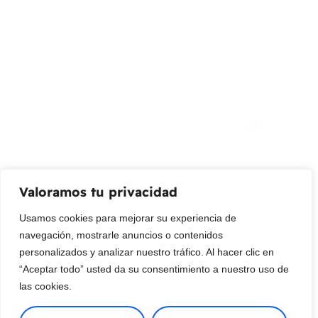
info@livepetter.co
¡Suscribir al newsletter!
Promociones, nuevos productos y ventas. Directamente a
su bandeja de entrada.
Correo Electrónico
Mensaje (opcional)
Valoramos tu privacidad
Suscribir
Usamos cookies para mejorar su experiencia de
navegación, mostrarle anuncios o contenidos
personalizados y analizar nuestro tráfico. Al hacer clic en
“Aceptar todo” usted da su consentimiento a nuestro uso de
las cookies.