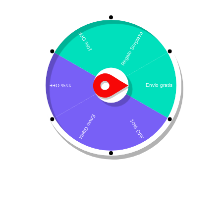
Mostrando los 2 resultados
Por defecto
¡Oferta!
Combo Condromax +
Cani-Tabs Hip & Joint
Ativi 40
$
57.285
-
$
173.600
$
130.300