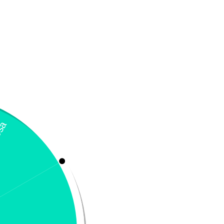
T Balance
Shampoo formula magi
121.300
Añadir al carrito