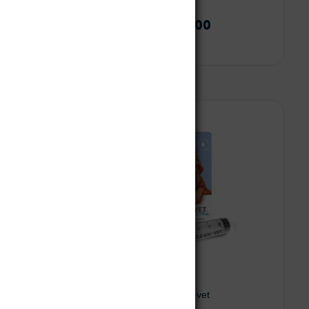
$
3.500
-
$
17.300
 al carrito
Seleccionar opciones
Derma+ de Klean-vet