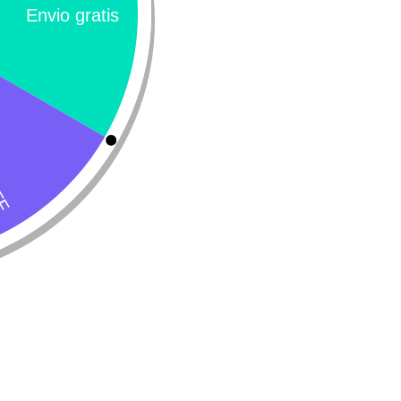
elegilina – Fórmula magistral
Vetsolution canine der
$
11.200
Leer más
Añadir