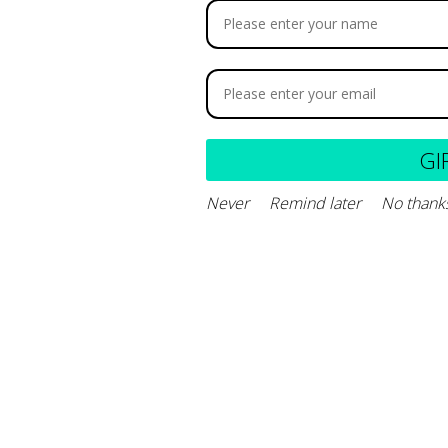
oceranib Fórmula Magistral
AZATIOPINA FORMU
eterinaria
MAGISTRAL
GI
Never
Remind later
No thank
Leer más