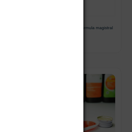
Ondansetron – Fórmula magistral
 al carrito
Leer más
New!