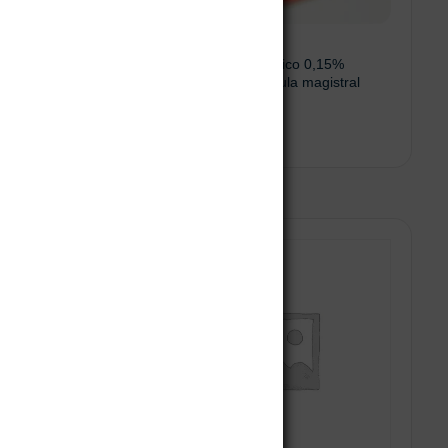
stral
Ganciclovir oftálmico 0,15%
ungüento – Fórmula magistral
$
116.600
Leer más
Añadir al carrito