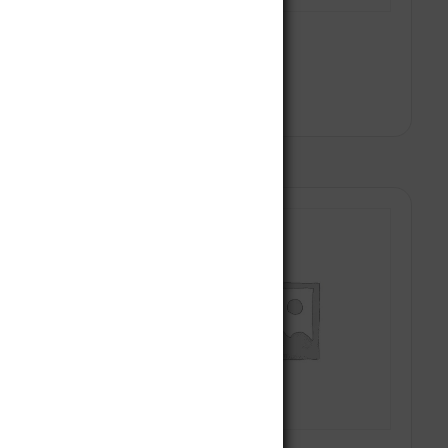
matosis
Clopidogrel
$
0
 al carrito
Añadir al carrito