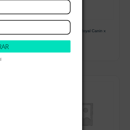
LA
Renal Support – Royal Canin x
145g
RAR
$
17.800
s
Leer más
Añadir al carrito