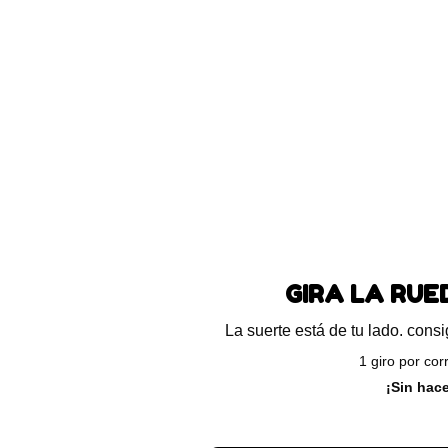
anubrol pomada
Sylium BIHOV – silima
18.310
-
$
148.070
$
83.000
-
$
122.9
alorado
Valorado
on
con
.00
3.00
e 5
de 5
GIRA LA RU
Seleccionar opciones
Seleccionar
La suerte está de tu lado. con
1 giro por cor
¡Sin hac