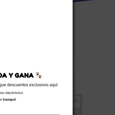
rinas
Nutri-gel
$
49.500
00
EDA Y GANA
 opciones
Leer más
sigue descuentos exclusivos aquí
reo electrónico
er trampa!