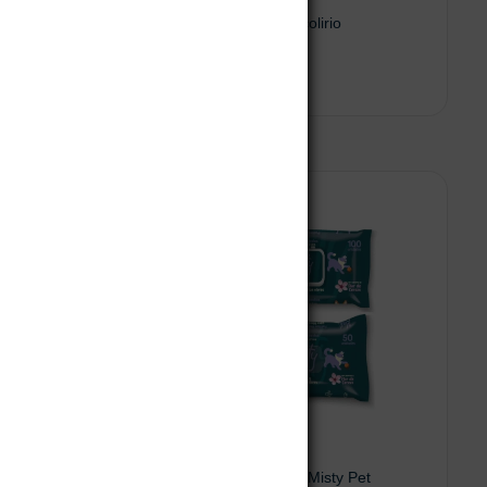
gistral
Tacrolimus 0.1% colirio
$
203.000
Leer más
Añadir al carrito
isty Pet
Pañitos húmedos Misty Pet