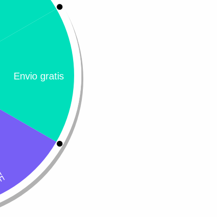
ndamos…
Leer más
Añadir al carri
Ativi 40 mg – Colágeno tipo I
000
$
97.200