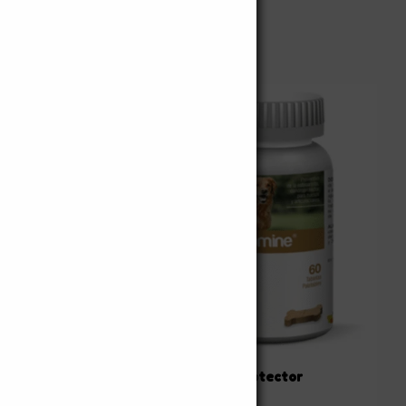
to
Añadir al carrito
I
Artrosamine condroprotector
$
201.150