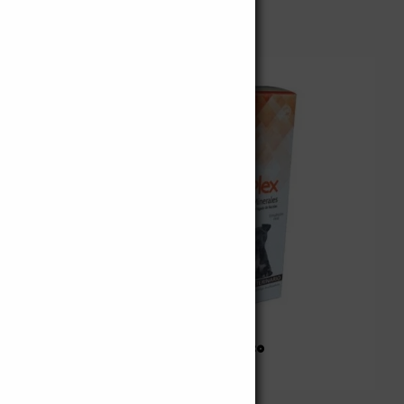
neoPlex multivitamínico
$
31.000