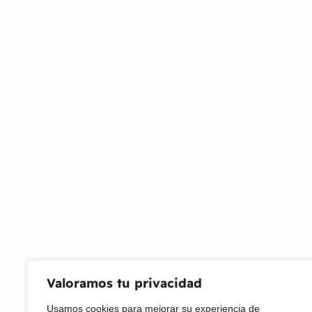
Seleccionar opciones
¿Necesitas un envio express?
Recogida gratuita
Calle 127 D # 70H 
Contáctanos a través de nuestra
Colombia
línea de atención WhatsApp.
Servicio al Cliente
Live Petter
CONTACTO
Sobre Nosotros
Envío
Blog
Devoluciones
Gift Cards
Preguntas más frecuentes
Valoramos tu privacidad
Usamos cookies para mejorar su experiencia de