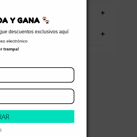
producto
EDA Y GANA
sigue descuentos exclusivos aquí
talles
reo electrónico
er trampa!
RAR
s