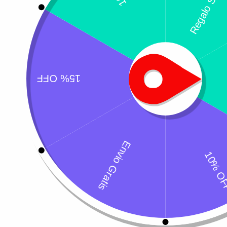
También te recome
Leer más
Osteocart Plus
Librela
$
108.000
$
456.000
-
$
560.