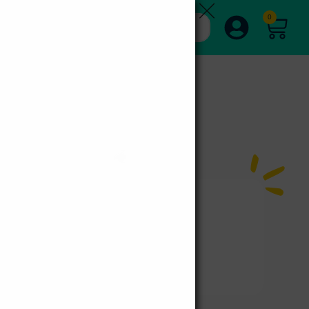
0
00
 en perros
,
polisulfato sódico de pentosano
ñadir al carrito