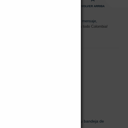
VOLVER ARRIBA
s de 08:00am - 17:00pm
Envíanos un mensaje,
15 2700 728
Despachos a todo Colombia!
70H – 31 Bogotá,
0 728
.co
al newsletter!
uevos productos y ventas. Directamente a su bandeja de