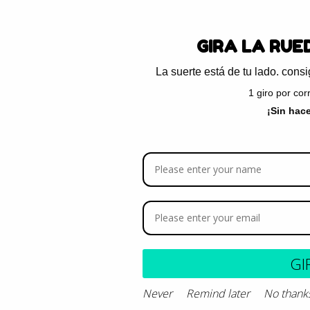
Descripción del 
GIRA LA RU
La suerte está de tu lado. con
Composición y de
1 giro por cor
¡Sin hac
GI
Never
Remind later
No thank