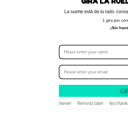
GIRA LA RU
Composición y de
La suerte está de tu lado. con
1 giro por cor
¡Sin hac
GI
Never
Remind later
No thank
ados