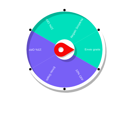
Tapetes absorbentes Misty Pet
cachorros
,
empapadores
mascotas
,
gatos
,
incontinencia
,
Misty Pet
,
perros
,
tapetes
absorbentes
,
tapetes gatos
,
tapetes para mascotas
,
tapetes
perros
$
19.900
Añadir al carrito