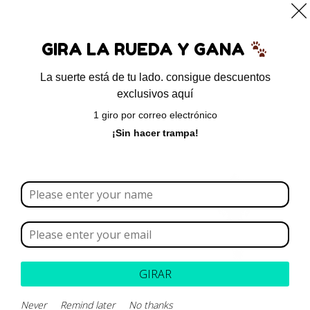
0
GIRA LA RUEDA Y GANA
La suerte está de tu lado. consigue descuentos
exclusivos aquí
Inicio
/
Gatos
/
Salud y Aseo para Gatos
/
Aseo para
1 giro por correo electrónico
Gatos
/ Tapetes absorbentes Misty Pet
¡Sin hacer trampa!
GIRAR
Never
Remind later
No thanks