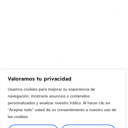
info@livepetter.co
¡Suscribir al newsletter!
Promociones, nuevos productos y ventas. Directamente a
su bandeja de entrada.
Correo Electrónico
Mensaje (opcional)
Valoramos tu privacidad
Suscribir
Usamos cookies para mejorar su experiencia de
navegación, mostrarle anuncios o contenidos
personalizados y analizar nuestro tráfico. Al hacer clic en
“Aceptar todo” usted da su consentimiento a nuestro uso de
las cookies.