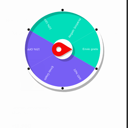
Mostrando el único resultado
Por defecto
Tapetes absorbentes
Misty Pet
$
19.900