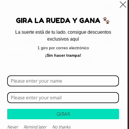
0
GIRA LA RUEDA Y GANA
La suerte está de tu lado. consigue descuentos
exclusivos aquí
Inicio
/ Productos etiquetados “tapetes absorbentes”
1 giro por correo electrónico
tapetes absorbentes
¡Sin hacer trampa!
Borrar todo
Rango de precios
Categoría
GIRAR
Marca
Never
Remind later
No thanks