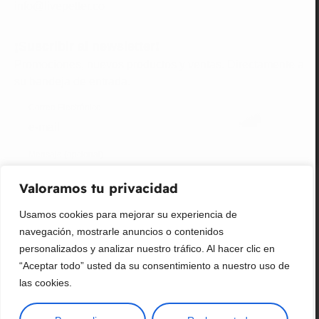
info@livepetter.co
¡Suscribir al newsletter!
Promociones, nuevos productos y ventas. Directamente a
su bandeja de entrada.
Correo Electrónico
Mensaje (opcional)
Valoramos tu privacidad
Suscribir
Usamos cookies para mejorar su experiencia de
navegación, mostrarle anuncios o contenidos
personalizados y analizar nuestro tráfico. Al hacer clic en
“Aceptar todo” usted da su consentimiento a nuestro uso de
las cookies.