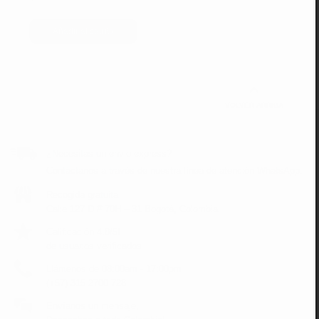
Añadir al carrito
VOLVER ARRIBA
¿Necesitas un envio express?
Contáctanos a través de nuestra línea de atención WhatsApp.
Recogida gratuita
Calle 127 D # 70H – 31 Bogotá, Colombia
Calificación 4.8/5!
de usuarios verificados
Llámenos de 08:00am - 17:00pm
(+57) 315 2700 728
Envíanos un mensaje,