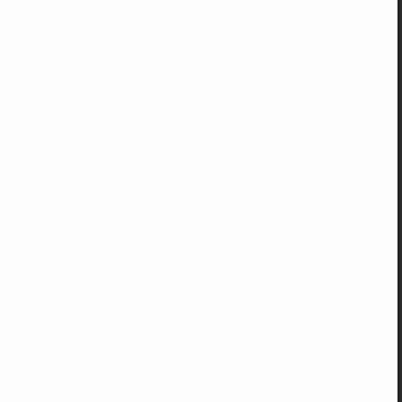
Despachos a todo Colombia!
Servicio al Cliente
Live Petter
CONTACTO
Sobre Nosotros
Envío
Blog
Devoluciones
Gift Cards
Preguntas más frecuentes
Tienda
Perro
Gato
Almacenar
Calle 127 D # 70H – 31 Bogotá, Colombia
(+57) 315 2700 728