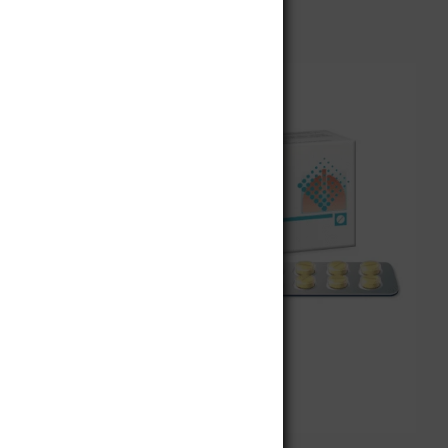
al
Solubron
$
52.900