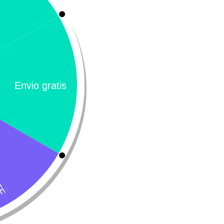
ados
¡Oferta!
njuague bucal en spray
L-carnitina Fórmula magistr
0