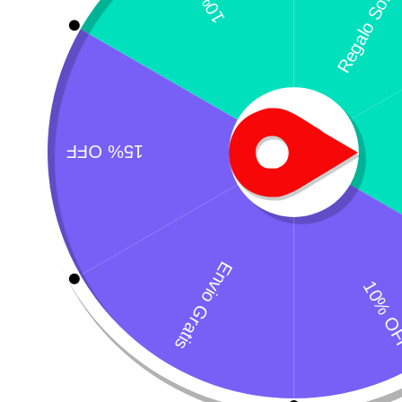
Productos relacion
Famotidina fórmula magistral
Renovapet e
$
63.580
$
74.80