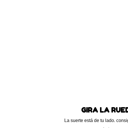
Blog
Preguntas frecuentes
Ayuda
AZATIOPI
GIRA LA RU
Descripción del 
La suerte está de tu lado. con