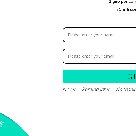
1 giro por cor
Composición y de
¡Sin hac
GI
Never
Remind later
No thank