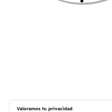
Leer más
¿Necesitas un envio express?
Recogida gratuita
Calle 127 D # 70H 
Contáctanos a través de nuestra
Colombia
línea de atención WhatsApp.
Servicio al Cliente
Live Petter
CONTACTO
Sobre Nosotros
Envío
Blog
Devoluciones
Gift Cards
Preguntas más frecuentes
Valoramos tu privacidad