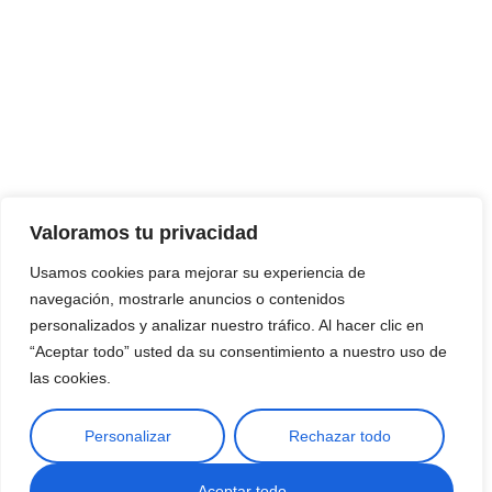
¡Suscribir al newsletter!
Promociones, nuevos productos y ventas. Directamente a
su bandeja de entrada.
Correo Electrónico
Mensaje (opcional)
Valoramos tu privacidad
Usamos cookies para mejorar su experiencia de
Suscribir
navegación, mostrarle anuncios o contenidos
personalizados y analizar nuestro tráfico. Al hacer clic en
“Aceptar todo” usted da su consentimiento a nuestro uso de
las cookies.
Personalizar
Rechazar todo
Copyright © 2025 ¦ livepetter: Todos los derechos reservados.
política de privacidad
Condiciones de uso
Buscar
Aceptar todo