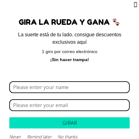
0
GIRA LA RUEDA Y GANA
Sobre 
Pregunta
La suerte está de tu lado. consigue descuentos
exclusivos aquí
Inicio
/
Para perros
/ Levotiroxina – Thyro Tabs
1 giro por correo electrónico
¡Sin hacer trampa!
¡Oferta!
Levotiroxina – Thyro Tabs
hipotiroidismo
,
hipotiroidismo
canino
,
levotiroxina
,
perros
,
Thyro-Tabs
$
61.115
-
$
122.489
Presentación
GIRAR
Never
Remind later
No thanks