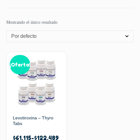
Mostrando el único resultado
Por defecto
¡Oferta!
Levotiroxina – Thyro
Tabs
$
61.115
-
$
122.489