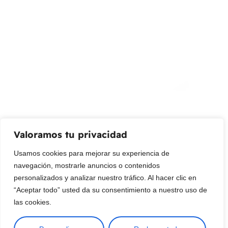
info@livepetter.co
¡Suscribir al newsletter!
Promociones, nuevos productos y ventas. Directamente a
su bandeja de entrada.
Correo Electrónico
Mensaje (opcional)
Valoramos tu privacidad
Suscribir
Usamos cookies para mejorar su experiencia de
navegación, mostrarle anuncios o contenidos
personalizados y analizar nuestro tráfico. Al hacer clic en
“Aceptar todo” usted da su consentimiento a nuestro uso de
las cookies.