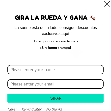
0
GIRA LA RUEDA Y GANA
La suerte está de tu lado. consigue descuentos
exclusivos aquí
Inicio
/ Productos etiquetados “hipotiroidismo canino”
1 giro por correo electrónico
hipotiroidismo canino
¡Sin hacer trampa!
Borrar todo
Rango de precios
Categoría
GIRAR
Marca
Never
Remind later
No thanks