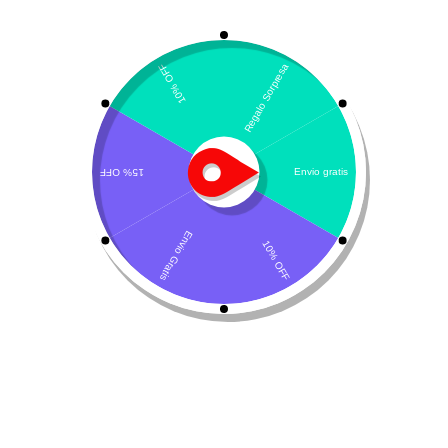
Mostrando el único resultado
Por defecto
¡Oferta!
Levotiroxina – Thyro
Tabs
$
61.115
-
$
122.489