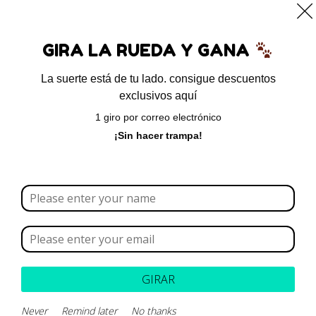
0
GIRA LA RUEDA Y GANA
La suerte está de tu lado. consigue descuentos
exclusivos aquí
Cyber week
1 giro por correo electrónico
¡Sin hacer trampa!
GIRAR
Never
Remind later
No thanks