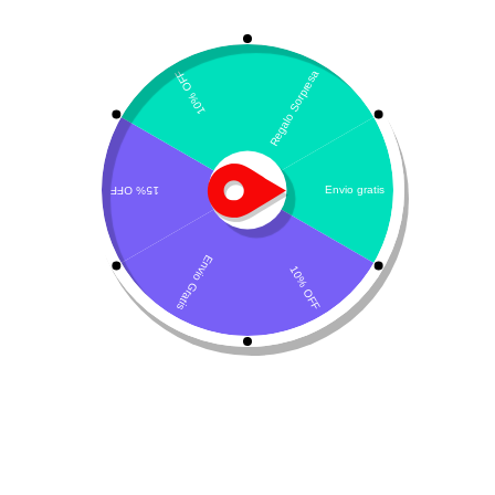
neoPlex multivitamínico
$
31.000
Añadir al carrito
Descripción del producto
Composición y detalles