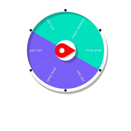
Biocanis – probióticos
gatos
,
perros
,
Probióticos
$
40.600
Presentacion
vence 25/09/2026
Sin existencias
Añadir al carrito