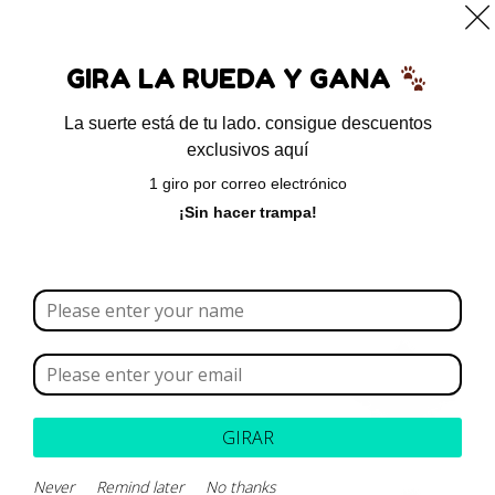
0
GIRA LA RUEDA Y GANA
La suerte está de tu lado. consigue descuentos
exclusivos aquí
Inicio
/
Probióticos
/ Biocanis – probióticos
1 giro por correo electrónico
¡Sin hacer trampa!
GIRAR
Never
Remind later
No thanks