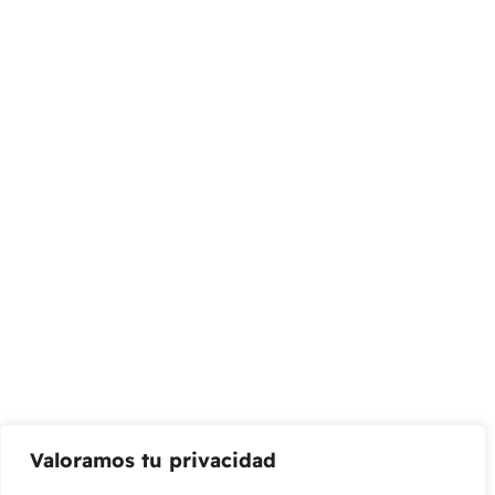
Gato
Almacenar
Calle 127 D # 70H – 31 Bogotá, Colombia
(+57) 315 2700 728
info@livepetter.co
¡Suscribir al newsletter!
Promociones, nuevos productos y ventas. Directamente a
su bandeja de entrada.
Correo Electrónico
Mensaje (opcional)
Valoramos tu privacidad
Suscribir