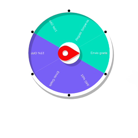
Mostrando 1–30 de 42 resultados
Ordenar por calificación promedio
Derma+ de Klean-vet
Reutopic – Loción
hidratante
$
137.000
$
129.900