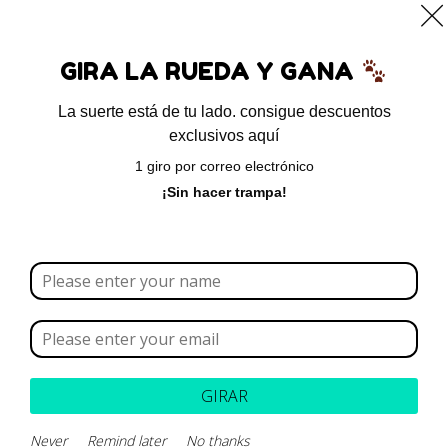
0
GIRA LA RUEDA Y GANA
La suerte está de tu lado. consigue descuentos
exclusivos aquí
Inicio
/ Dermatológicos
1 giro por correo electrónico
Dermatológicos
¡Sin hacer trampa!
Borrar todo
Rango de precios
Categoría
GIRAR
Marca
Never
Remind later
No thanks