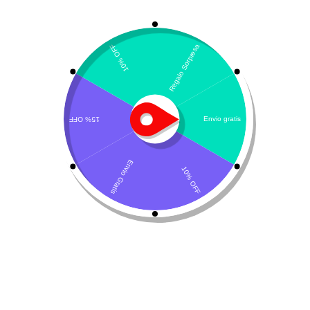
Monge VetSolution Dermatosis
Adult Canine
ácidos grasos
,
alergias
,
Fit-Aroma
,
irritación
,
omega
3
,
omega 6
,
picazón
$
151.100
Sin existencias