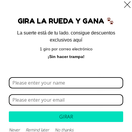
0
GIRA LA RUEDA Y GANA
La suerte está de tu lado. consigue descuentos
exclusivos aquí
Inicio
/
Alimentos
/
Medicados
/ Monge VetSolution
1 giro por correo electrónico
Dermatosis Adult Canine
¡Sin hacer trampa!
GIRAR
Never
Remind later
No thanks