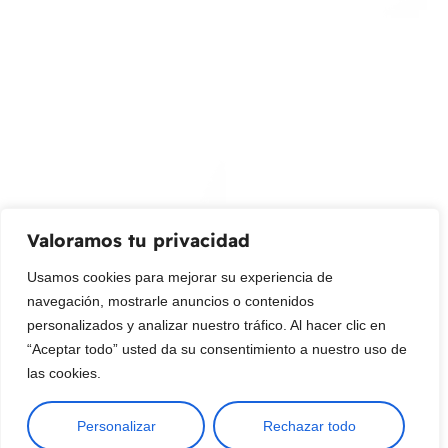
¡Suscribir al newsletter!
Promociones, nuevos productos y ventas. Directamente a
su bandeja de entrada.
Correo Electrónico
Mensaje (opcional)
Valoramos tu privacidad
Suscribir
Usamos cookies para mejorar su experiencia de
navegación, mostrarle anuncios o contenidos
personalizados y analizar nuestro tráfico. Al hacer clic en
“Aceptar todo” usted da su consentimiento a nuestro uso de
las cookies.
Personalizar
Rechazar todo
Copyright © 2025 ¦ livepetter: Todos los derechos reservados.