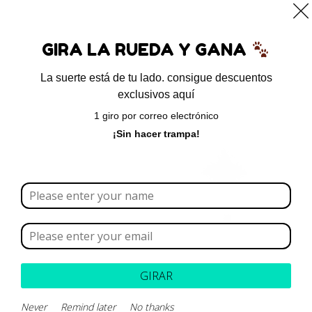
0
GIRA LA RUEDA Y GANA
La suerte está de tu lado. consigue descuentos
exclusivos aquí
Inicio
/ Productos etiquetados “ácidos grasos”
1 giro por correo electrónico
ácidos grasos
¡Sin hacer trampa!
Borrar todo
Rango de precios
Categoría
GIRAR
Marca
Never
Remind later
No thanks