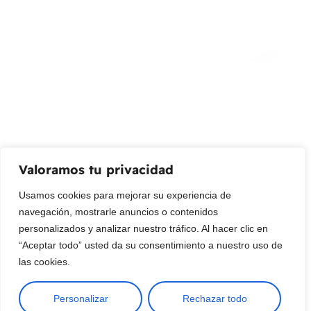
¡Suscribir al newsletter!
Promociones, nuevos productos y ventas. Directamente a
su bandeja de entrada.
Correo Electrónico
Mensaje (opcional)
Valoramos tu privacidad
Suscribir
Usamos cookies para mejorar su experiencia de
navegación, mostrarle anuncios o contenidos
personalizados y analizar nuestro tráfico. Al hacer clic en
“Aceptar todo” usted da su consentimiento a nuestro uso de
las cookies.
Personalizar
Rechazar todo
Copyright © 2025 ¦ livepetter: Todos los derechos reservados.