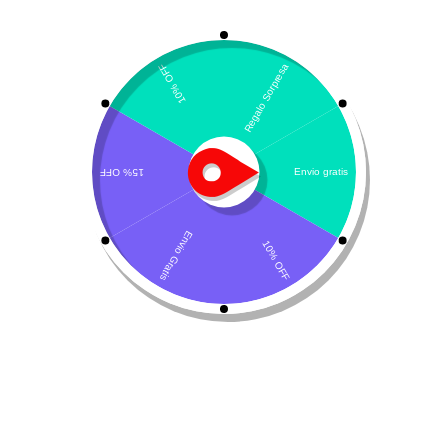
Mostrando los 4 resultados
Por defecto
¡Oferta!
Labyderm Premium
Lipo-form
Cover
$
154.100
$
45.000
-