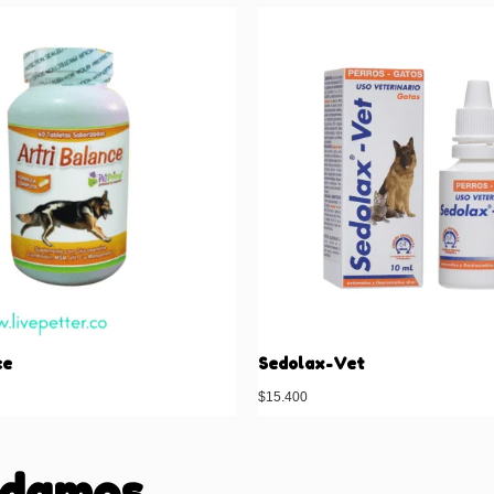
ce
Sedolax-Vet
$
15.400
ndamos…
Leer más
Leer m