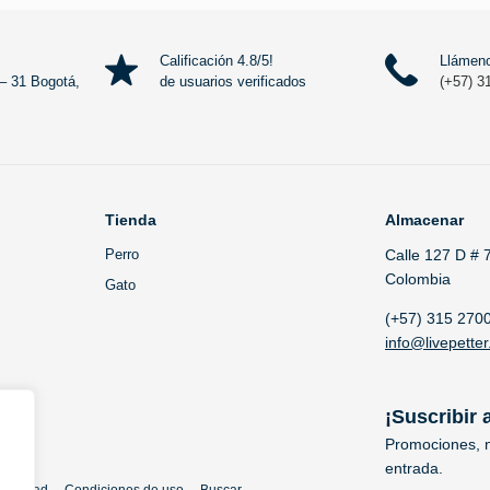
Leer más
Calificación 4.8/5!
Llámeno
– 31 Bogotá,
de usuarios verificados
(+57) 3
Tienda
Almacenar
Perro
Calle 127 D # 
Colombia
Gato
(+57) 315 270
info@livepetter
¡Suscribir 
Promociones, n
entrada.
rivacidad
Condiciones de uso
Buscar