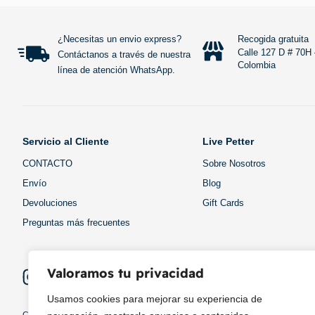
Añadir al carrito
¿Necesitas un envio express?
Recogida gratuita
Calle 127 D # 70H 
Contáctanos a través de nuestra
Colombia
línea de atención WhatsApp.
Servicio al Cliente
Live Petter
CONTACTO
Sobre Nosotros
Envío
Blog
Devoluciones
Gift Cards
Preguntas más frecuentes
Valoramos tu privacidad
Usamos cookies para mejorar su experiencia de
Copyright © 2025 ¦ livepetter: Todos los derechos reservados.
política de p