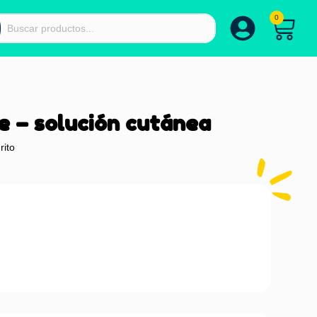
0
 – solución cutánea
rito