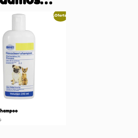
¡Oferta!
shampoo
0