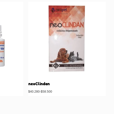
neoClindan
$
40.280
-
$
58.500
ás
Seleccionar opciones