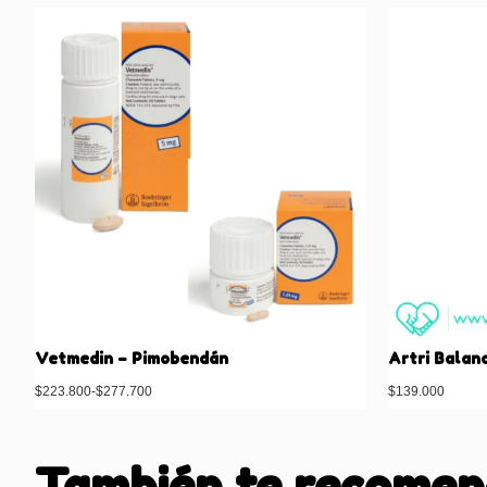
Vetmedin – Pimobendán
Artri Balan
$
223.800
-
$
277.700
$
139.000
También te recome
Seleccionar opciones