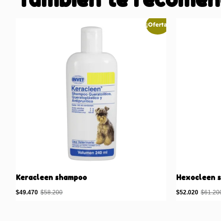
¡Oferta!
Keracleen shampoo
Hexocleen 
$
49.470
$
58.200
$
52.020
$
61.20