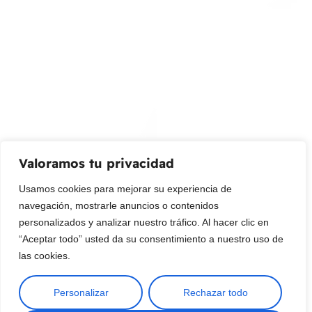
¡Suscribir al newsletter!
Promociones, nuevos productos y ventas. Directamente a
su bandeja de entrada.
Correo Electrónico
Mensaje (opcional)
Valoramos tu privacidad
Suscribir
Usamos cookies para mejorar su experiencia de
navegación, mostrarle anuncios o contenidos
personalizados y analizar nuestro tráfico. Al hacer clic en
“Aceptar todo” usted da su consentimiento a nuestro uso de
las cookies.
Personalizar
Rechazar todo
Copyright © 2025 ¦ livepetter: Todos los derechos reservados.