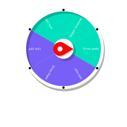
Pezosan
anestésico
,
cicatrizante
,
gatos
,
perros
,
ungüento
$
25.900
Hay existencias
Añadir al carrito
Descripción del producto