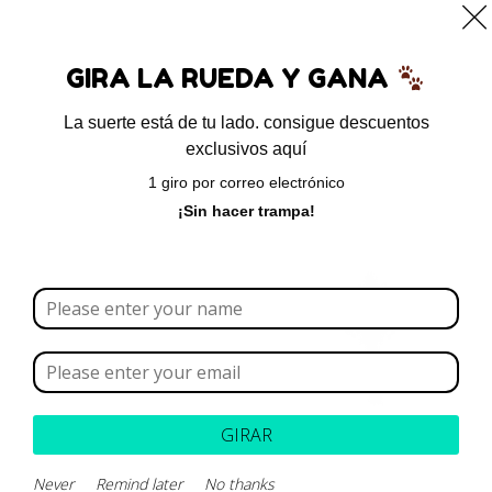
0
GIRA LA RUEDA Y GANA
La suerte está de tu lado. consigue descuentos
exclusivos aquí
Inicio
/
Cicatrizantes
/ Pezosan
1 giro por correo electrónico
¡Sin hacer trampa!
GIRAR
Never
Remind later
No thanks