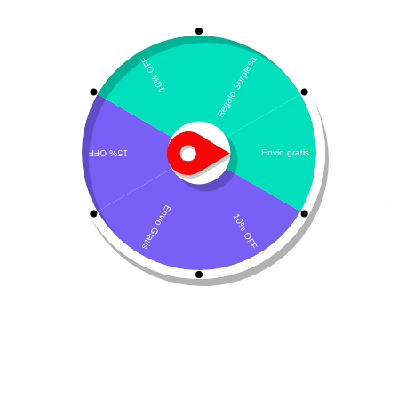
Mostrando 1–30 de 42 resultados
Ordenar por popularidad
Klean-Vet – Cannabis
Ciclosporina Fórmula
medicinal
magistral
$
129.000
-