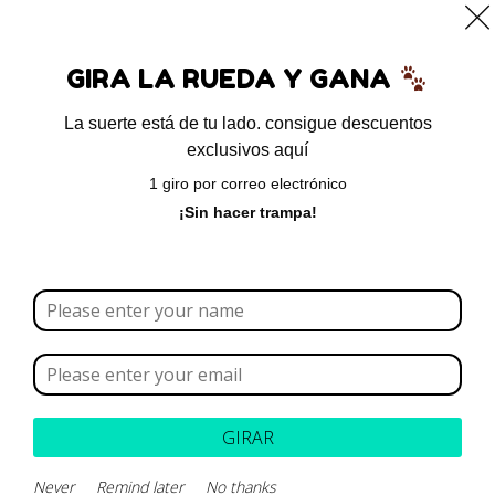
0
GIRA LA RUEDA Y GANA
La suerte está de tu lado. consigue descuentos
exclusivos aquí
Inicio
/ Dermatológicos
1 giro por correo electrónico
Dermatológicos
¡Sin hacer trampa!
Borrar todo
Rango de precios
Categoría
GIRAR
Marca
Never
Remind later
No thanks