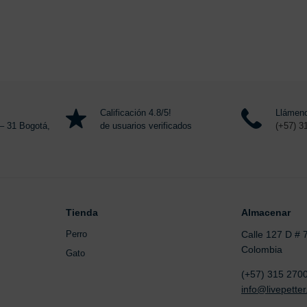
Calificación 4.8/5!
Llámeno
– 31 Bogotá,
de usuarios verificados
(+57) 3
Tienda
Almacenar
Perro
Calle 127 D # 
Colombia
Gato
(+57) 315 270
info@livepetter