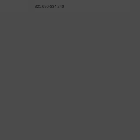
$
21.690
-
$
34.240
es
Seleccionar opciones