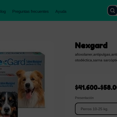
Blog
Preguntas frecuentes
Ayuda
Nexgard
afoxolaner
,
antipulgas
,
ant
otodéctica
,
sarna sarcópti
$
41.600
-
$
58.
Presentación