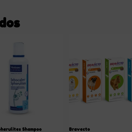
ados
pherulites Shampoo
Bravecto