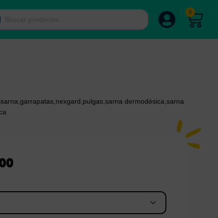
0
isarna
,
garrapatas
,
nexgard
,
pulgas
,
sarna dermodésica
,
sarna
ca
000