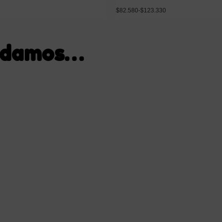
$
82.580
-
$
123.330
ndamos…
Añadir al carrito
Seleccionar opcion