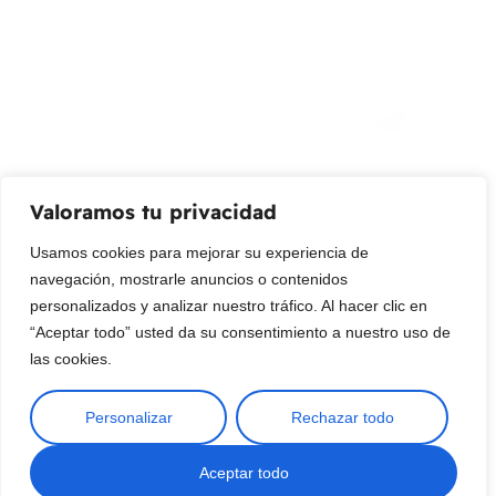
Promociones, nuevos productos y ventas. Directamente a
su bandeja de entrada.
Correo Electrónico
Mensaje (opcional)
Valoramos tu privacidad
Suscribir
Usamos cookies para mejorar su experiencia de
navegación, mostrarle anuncios o contenidos
personalizados y analizar nuestro tráfico. Al hacer clic en
“Aceptar todo” usted da su consentimiento a nuestro uso de
las cookies.
Personalizar
Rechazar todo
Copyright © 2025 ¦ livepetter: Todos los derechos reservados.
política de privacidad
Condiciones de uso
Buscar
Aceptar todo