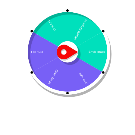
Mostrando los 2 resultados
Por defecto
Nexgard Spectra
Nexgard
$
48.900
-
$
84.000
$
41.600
-
$
58.000
Seleccionar opciones
Seleccionar opciones