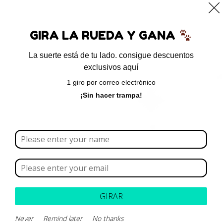
0
GIRA LA RUEDA Y GANA
La suerte está de tu lado. consigue descuentos
exclusivos aquí
Inicio
/ Productos etiquetados “sarna dermodésica”
1 giro por correo electrónico
sarna dermodésica
¡Sin hacer trampa!
Borrar todo
Rango de precios
Categoría
GIRAR
Never
Remind later
No thanks