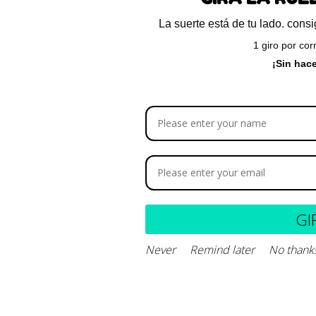
A
La suerte está de tu lado. con
1 giro por cor
¡Sin hac
Descripción del 
Composición y de
GI
Never
Remind later
No thank
ados