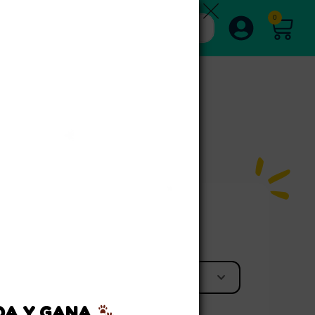
0
l
azol
,
perros
EDA Y GANA