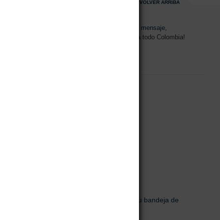
VOLVER ARRIBA
s de 08:00am - 17:00pm
Envíanos un mensaje,
15 2700 728
Despachos a todo Colombia!
70H – 31 Bogotá,
0 728
.co
al newsletter!
uevos productos y ventas. Directamente a su bandeja de