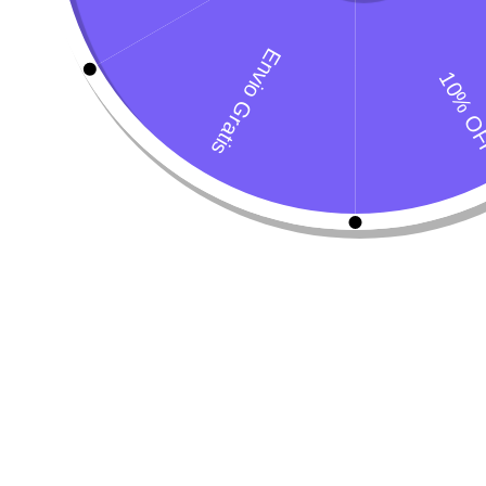
Megaderm
neoPlex mul
$
93.800
-
$
136.900
$
31.000