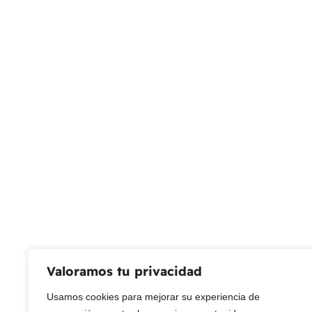
Seleccionar opciones
¿Necesitas un envio express?
Recogida gratuita
Calle 127 D # 70H 
Contáctanos a través de nuestra
Colombia
línea de atención WhatsApp.
Servicio al Cliente
Live Petter
CONTACTO
Sobre Nosotros
Envío
Blog
Devoluciones
Gift Cards
Preguntas más frecuentes
Valoramos tu privacidad
Usamos cookies para mejorar su experiencia de