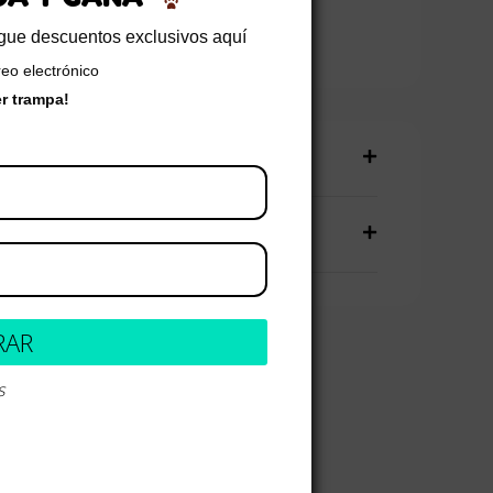
ñadir al carrito
sigue descuentos exclusivos aquí
reo electrónico
er trampa!
producto
talles
RAR
s