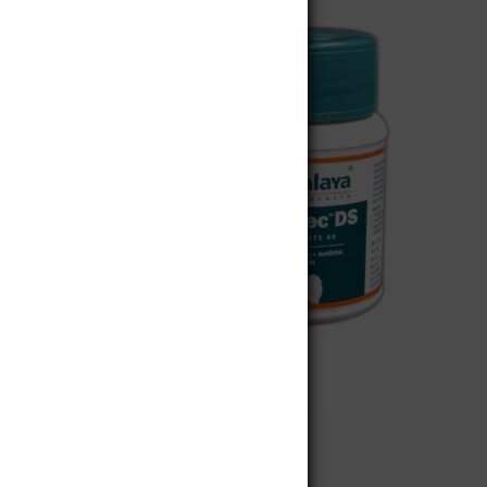
Nefrotec DS
$
122.200
to
Añadir al carrito