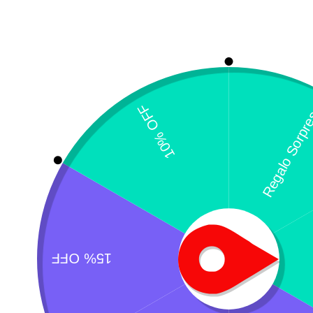
Sedolax-Vet
Hepeel-N
$
15.400
$
70.150
También te recome
Leer más