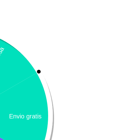
Cofagia
$
136.000
ndamos…
Añadir al carrito
Añadir al carri