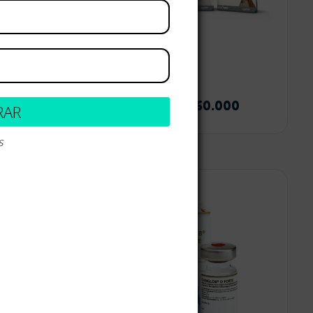
premium
Librela
200
$
456.000
-
$
560.000
RAR
s
 opciones
Seleccionar opciones