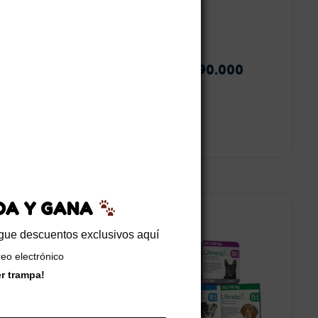
Cytopoint
$
310.000
-
$
690.000
ante
EDA Y GANA
Leer más
Seleccionar opciones
sigue descuentos exclusivos aquí
reo electrónico
er trampa!