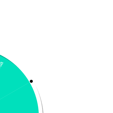
yclavance – ciclosporina solución
Pentorse 100
ral
$
400.000
258.400
-
$
454.900
Seleccionar opciones
Añadir
¡Oferta!