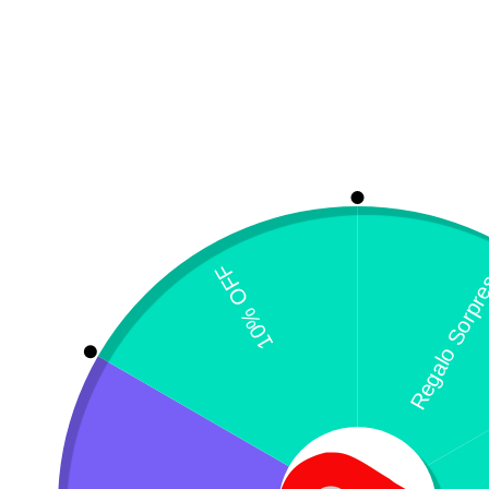
C
o
$