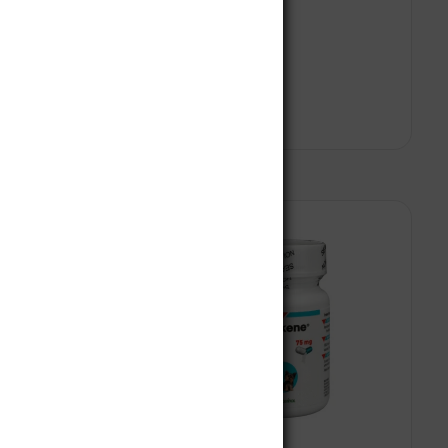
Canglob P
$
378.500
 al carrito
Leer más