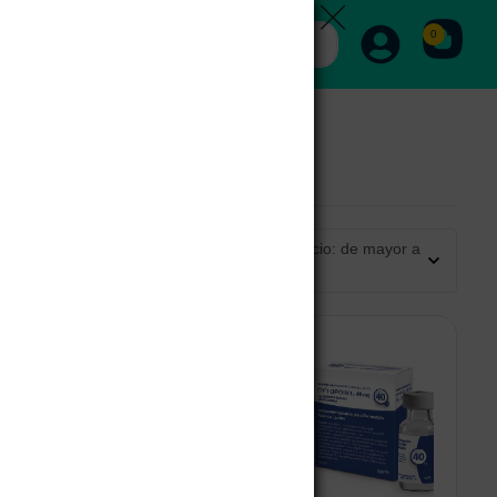
0
Ordenar por precio: de mayor a
menor