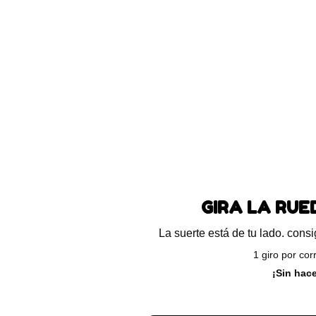
lean-Vet – Cannabis medicinal
Suprelorin 4.7 mg impl
contraceptivo
129.000
-
$
800.000
$
700.700
GIRA LA RU
Seleccionar opciones
La suerte está de tu lado. con
1 giro por cor
¡Sin hac