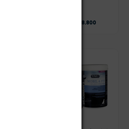
Zylkene
10
$
154.500
-
$
318.800
 opciones
Seleccionar opciones