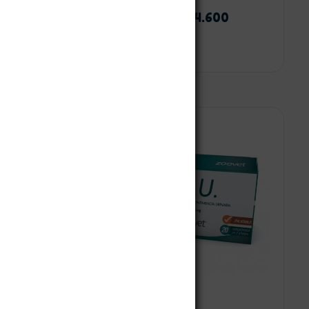
00
$
86.900
-
$
244.600
 opciones
Seleccionar opciones
¡Oferta!
TIU – Estriol