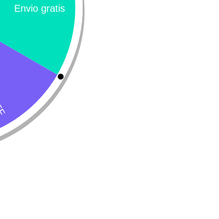
l-Trans polvo
Galliprant
64.800
-
$
353.500
$
117.230
-
$
332.9
Seleccionar opciones
Seleccionar