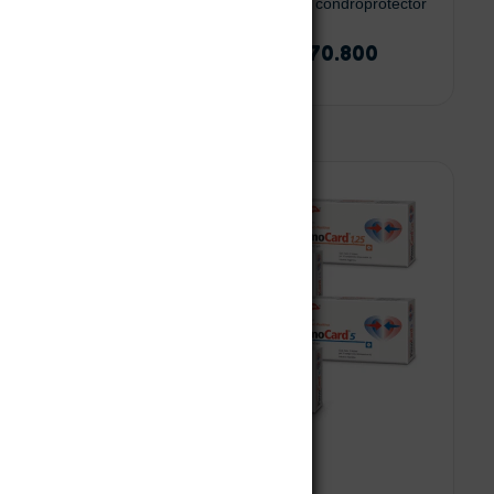
án
Mobil & Fit Joint – condroprotector
.700
$
194.700
-
$
270.800
 opciones
Seleccionar opciones
Pimocard