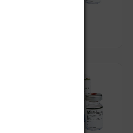
Canglob D Forte
$
480.000
Leer más
Añadir al carrito