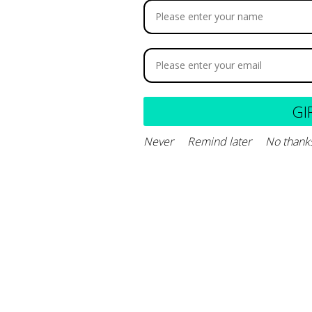
zodyl
Monge Natural Super
576.000
$
143.800
-
$
566.
GI
Never
Remind later
No thank
Añadir al carrito
Seleccionar