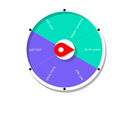
Canglob D Forte
Inmunoglobulina
,
moquillo canino
$
480.000
Añadir al carrito
Descripción del producto