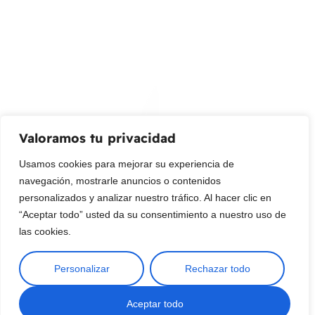
Promociones, nuevos productos y ventas. Directamente a
su bandeja de entrada.
Correo Electrónico
Mensaje (opcional)
Valoramos tu privacidad
Suscribir
Usamos cookies para mejorar su experiencia de
navegación, mostrarle anuncios o contenidos
personalizados y analizar nuestro tráfico. Al hacer clic en
“Aceptar todo” usted da su consentimiento a nuestro uso de
las cookies.
Personalizar
Rechazar todo
Copyright © 2025 ¦ livepetter: Todos los derechos reservados.
política de privacidad
Condiciones de uso
Buscar
Aceptar todo