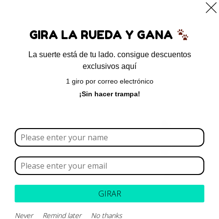
0
GIRA LA RUEDA Y GANA
La suerte está de tu lado. consigue descuentos
exclusivos aquí
Inicio
/
Para perros
/ Canglob D Forte
1 giro por correo electrónico
¡Sin hacer trampa!
GIRAR
Never
Remind later
No thanks