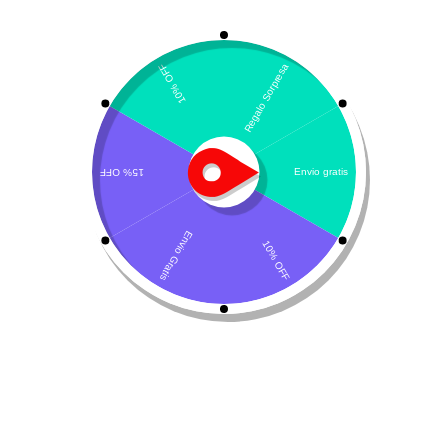
Mostrando los 2 resultados
Por defecto
Canglob P
Canglob D Forte
$
378.500
$
480.000