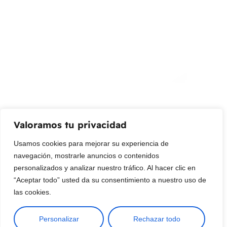
¡Suscribir al newsletter!
Promociones, nuevos productos y ventas. Directamente a
su bandeja de entrada.
Correo Electrónico
Mensaje (opcional)
Valoramos tu privacidad
Suscribir
Usamos cookies para mejorar su experiencia de
navegación, mostrarle anuncios o contenidos
personalizados y analizar nuestro tráfico. Al hacer clic en
“Aceptar todo” usted da su consentimiento a nuestro uso de
las cookies.
Personalizar
Rechazar todo
Copyright © 2025 ¦ livepetter: Todos los derechos reservados.