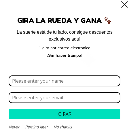
0
GIRA LA RUEDA Y GANA
La suerte está de tu lado. consigue descuentos
exclusivos aquí
Inicio
/ Productos etiquetados “Inmunoglobulina”
1 giro por correo electrónico
Inmunoglobulina
¡Sin hacer trampa!
Borrar todo
Rango de precios
Categoría
GIRAR
Marca
Never
Remind later
No thanks