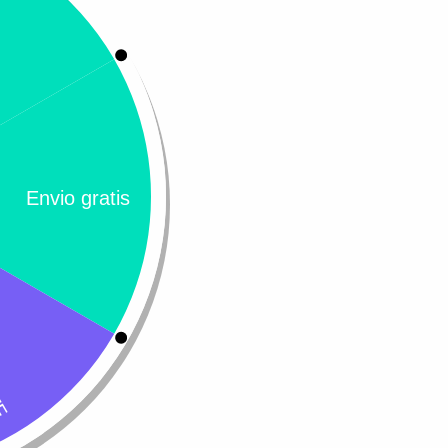
ados
00
Apoquel