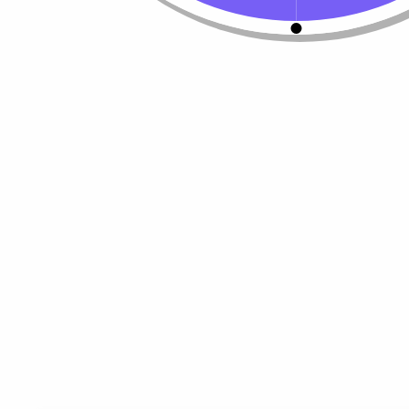
Seleccionar opciones
¿Necesitas un envio express?
Recogida gratuita
Calle 127 D # 70H 
Contáctanos a través de nuestra
Colombia
línea de atención WhatsApp.
Servicio al Cliente
Live Petter
CONTACTO
Sobre Nosotros
Envío
Blog
Devoluciones
Gift Cards
Preguntas más frecuentes