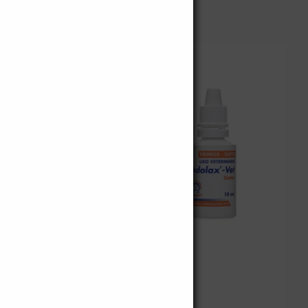
Sedolax-Vet
$
15.400