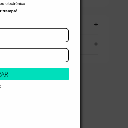
reo electrónico
er trampa!
producto
talles
RAR
s