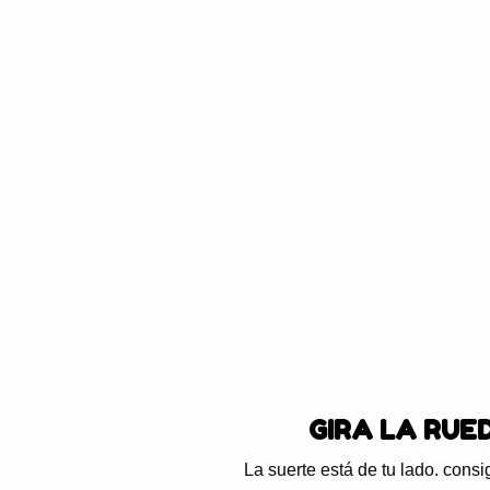
Blog
Preguntas frecuentes
Ayuda
SuperEner
aminoácidos
,
BCAA
,
gatos
$
33.950
$
48
Hay existencias
GIRA LA RU
A
La suerte está de tu lado. con