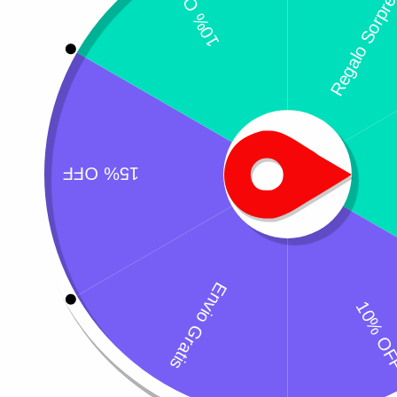
Productos relacion
Biocanis – probióticos
Pimocard
$
40.600
$
86.900
-
$
244.6