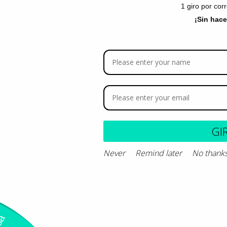
1 giro por cor
¡Sin hac
Descripción del 
Composición y de
GI
Never
Remind later
No thank