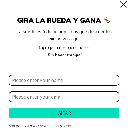
0
GIRA LA RUEDA Y GANA
La suerte está de tu lado. consigue descuentos
exclusivos aquí
Inicio
/
Para gatos
/ Fel-lysin – lisina
1 giro por correo electrónico
¡Sin hacer trampa!
GIRAR
Never
Remind later
No thanks