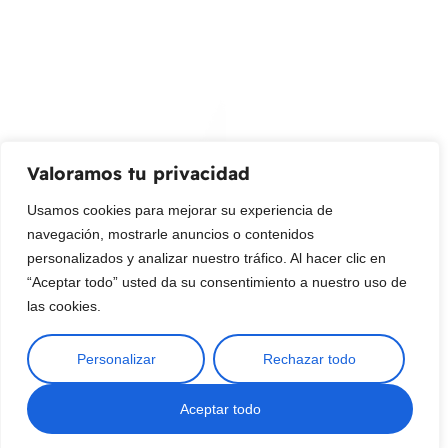
su bandeja de entrada.
Correo Electrónico
Mensaje (opcional)
Valoramos tu privacidad
Suscribir
Usamos cookies para mejorar su experiencia de
navegación, mostrarle anuncios o contenidos
personalizados y analizar nuestro tráfico. Al hacer clic en
“Aceptar todo” usted da su consentimiento a nuestro uso de
las cookies.
Personalizar
Rechazar todo
Copyright © 2025 ¦ livepetter: Todos los derechos reservados.
política de privacidad
Condiciones de uso
Buscar
Aceptar todo