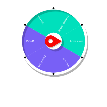
Fel-lysin – lisina
calicivirus
,
dimetilglicina
,
DMG
,
gatos
,
herpes virus
,
lisina
$
86.400
Sin existencias
Descripción del producto