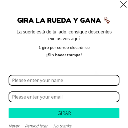
0
GIRA LA RUEDA Y GANA
La suerte está de tu lado. consigue descuentos
exclusivos aquí
Inicio
/
Antiparasitarios
/ Coccibec SFC
1 giro por correo electrónico
¡Sin hacer trampa!
GIRAR
Never
Remind later
No thanks