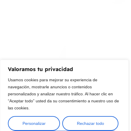
¡Suscribir al newsletter!
Promociones, nuevos productos y ventas. Directamente a
su bandeja de entrada.
Correo Electrónico
Mensaje (opcional)
Valoramos tu privacidad
Suscribir
Usamos cookies para mejorar su experiencia de
navegación, mostrarle anuncios o contenidos
personalizados y analizar nuestro tráfico. Al hacer clic en
“Aceptar todo” usted da su consentimiento a nuestro uso de
las cookies.
Personalizar
Rechazar todo
Copyright © 2025 ¦ livepetter: Todos los derechos reservados.