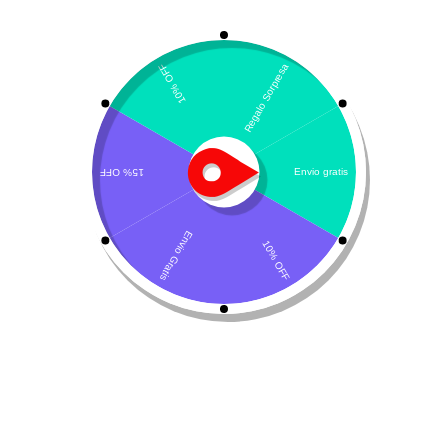
Coccibec SFC
baycox
,
Coccidia
,
gatos
,
Isospora
,
perros
,
toltrazuril
$
47.580
Añadir al carrito
Descripción del producto