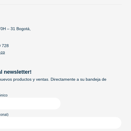
70H – 31 Bogotá,
0 728
.co
al newsletter!
uevos productos y ventas. Directamente a su bandeja de
ónico
onal)