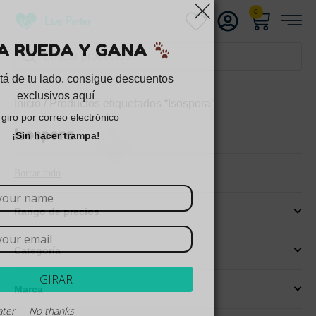
0
GIRA LA RUEDA Y GANA
La suerte está de tu lado. consigue descuentos
exclusivos aquí
Inicio
/ Productos etiquetados “Isospora”
1 giro por correo electrónico
Isospora
¡Sin hacer trampa!
Borrar todo
Rango de precios
Categoría
GIRAR
Marca
r
Remind later
No thanks