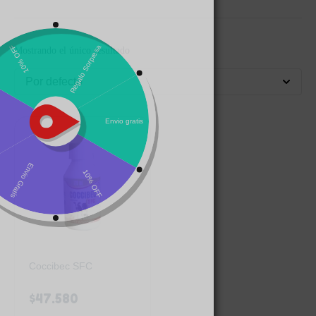
Mostrando el único resultado
Por defecto
Coccibec SFC
$
47.580