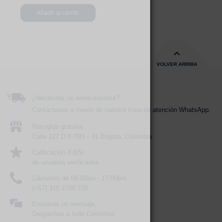
Añadir al carrito
VOLVER ARRIBA
¿Necesitas un envio express?
Contáctanos a través de nuestra línea de atención WhatsApp.
Recogida gratuita
Calle 127 D # 70H – 31 Bogotá, Colombia
Calificación 4.8/5!
de usuarios verificados
Llámenos de 08:00am - 17:00pm
(+57) 315 2700 728
Envíanos un mensaje,
Despachos a todo Colombia!