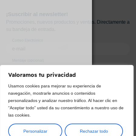
¡Suscribir al newsletter!
Promociones, nuevos productos y ventas. Directamente a
su bandeja de entrada.
Correo Electrónico
Mensaje (opcional)
Valoramos tu privacidad
Suscribir
Usamos cookies para mejorar su experiencia de
navegación, mostrarle anuncios o contenidos
personalizados y analizar nuestro tráfico. Al hacer clic en
“Aceptar todo” usted da su consentimiento a nuestro uso de
las cookies.
Personalizar
Rechazar todo
Copyright © 2025 ¦ livepetter: Todos los derechos reservados.