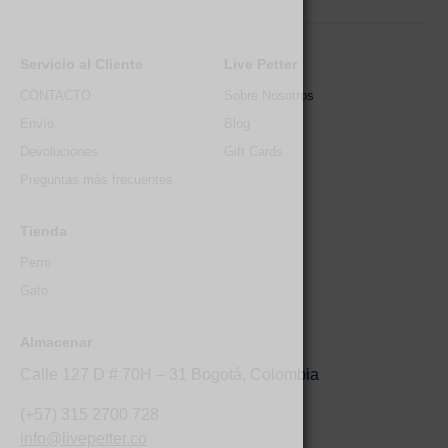
Servicio al Cliente
Live Petter
CONTACTO
Sobre Nosotros
Envío
Blog
Devoluciones
Gift Cards
Preguntas más frecuentes
Tienda
Perro
Gato
Almacenar
Calle 127 D # 70H – 31 Bogotá, Colombia
(+57) 315 2700 728
info@livepetter.co