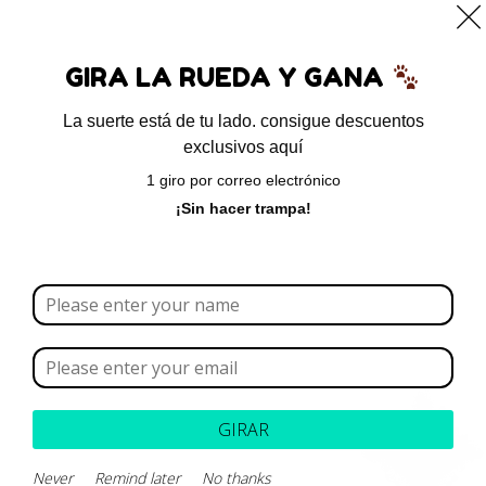
0
GIRA LA RUEDA Y GANA
La suerte está de tu lado. consigue descuentos
exclusivos aquí
Inicio
/ Productos etiquetados “vitaminas”
1 giro por correo electrónico
vitaminas
¡Sin hacer trampa!
Borrar todo
Rango de precios
Categoría
GIRAR
Marca
Never
Remind later
No thanks