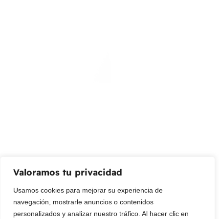
Almacenar
Calle 127 D # 70H – 31 Bogotá, Colombia
(+57) 315 2700 728
info@livepetter.co
¡Suscribir al newsletter!
Promociones, nuevos productos y ventas. Directamente a
su bandeja de entrada.
Correo Electrónico
Mensaje (opcional)
Valoramos tu privacidad
Suscribir
Usamos cookies para mejorar su experiencia de
navegación, mostrarle anuncios o contenidos
personalizados y analizar nuestro tráfico. Al hacer clic en