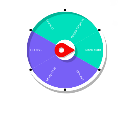
Mostrando los 14 resultados
Clasificación por defecto
Cani-Tabs Daily Multi
Cani-Tabs Healthy
Bones Ca + P
$
34.500
-
$
42.700
$
38.000