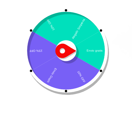
Mostrando los 23 resultados
Por defecto
Kit terapia SUC Heel –
Traumeel ad us. vet
ERC
$
27.100
-
$
86.600
$
87.700