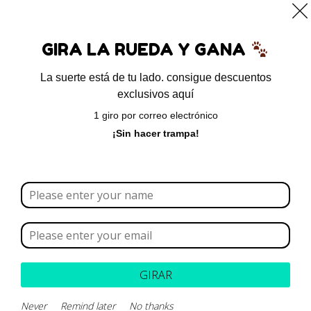
0
GIRA LA RUEDA Y GANA
La suerte está de tu lado. consigue descuentos
exclusivos aquí
Inicio
/ Homeopáticos
1 giro por correo electrónico
Homeopáticos
¡Sin hacer trampa!
Borrar todo
Rango de precios
Categoría
GIRAR
Marca
Never
Remind later
No thanks