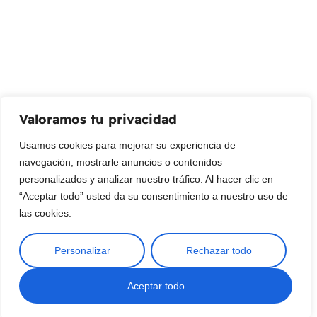
su bandeja de entrada.
Correo Electrónico
Mensaje (opcional)
Valoramos tu privacidad
Suscribir
Usamos cookies para mejorar su experiencia de
navegación, mostrarle anuncios o contenidos
personalizados y analizar nuestro tráfico. Al hacer clic en
“Aceptar todo” usted da su consentimiento a nuestro uso de
las cookies.
Personalizar
Rechazar todo
Copyright © 2025 ¦ livepetter: Todos los derechos reservados.
política de privacidad
Condiciones de uso
Buscar
Aceptar todo