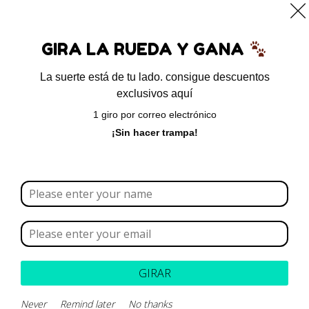
0
GIRA LA RUEDA Y GANA
La suerte está de tu lado. consigue descuentos
exclusivos aquí
Inicio
/ Alimentos
1 giro por correo electrónico
Alimentos
¡Sin hacer trampa!
Borrar todo
Rango de precios
Categoría
GIRAR
Marca
Never
Remind later
No thanks