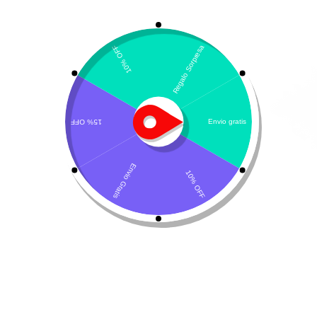
Mostrando los 24 resultados
Ordenar por precio: de mayor a menor
Proplan EN Felino
Proplan UR Canino
$
194.500
$
27.500
-
$
159.800