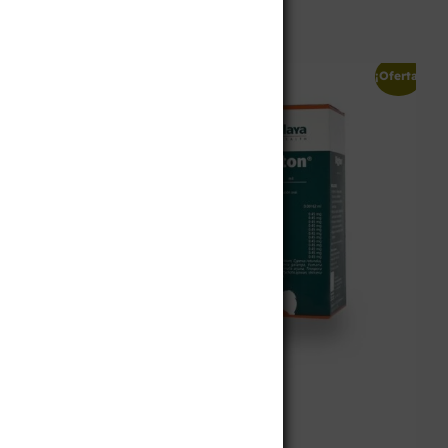
¡Oferta!
¡Oferta!
Digyton gotas
$
47.400
$
63.200