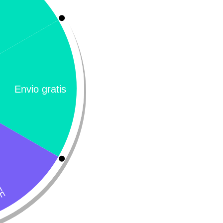
ados
ento húmedo para gato
Applaws
$
9.900
-
$
11.500