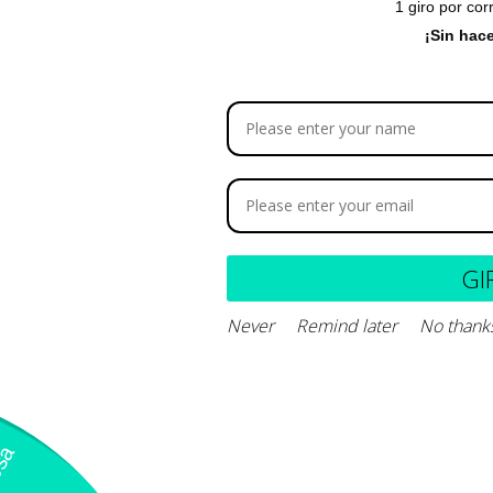
Sin existencias
1 giro por cor
¡Sin hac
Descripción del 
Composición y de
GI
Never
Remind later
No thank