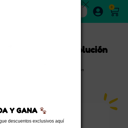
0
ción Metabólica – Solución
ascotas
,
Estabilización Metabólica
,
Estabilización
nteral para Animales
,
Nutrición Enteral para
onal Veterinario
,
Suplemento Nutricional
ara Animales Enfermos
EDA Y GANA
sigue descuentos exclusivos aquí