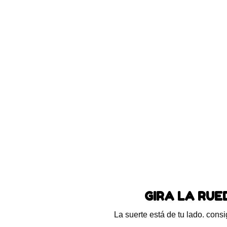
Blog
Preguntas frecuentes
Ayuda
ón enteral
Estabiliza
enteral
Alimento Enteral para M
Postoperatoria
,
Fórmula E
Animales
,
Soporte Nutrici
Veterinario
,
Suplemento p
GIRA LA RU
$
27.600
La suerte está de tu lado. con