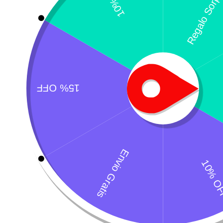
Productos relacion
Royal Canin Babycat Milk
Gemon Alim
Lactoreemplazador
$
5.900
$
141.300