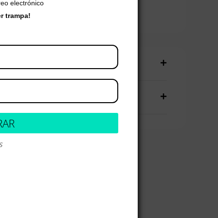
reo electrónico
er trampa!
producto
talles
RAR
s