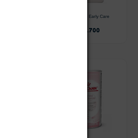
Proplan NF Felino Early Care
$
16.100
-
$
106.700
 opciones
Seleccionar opciones