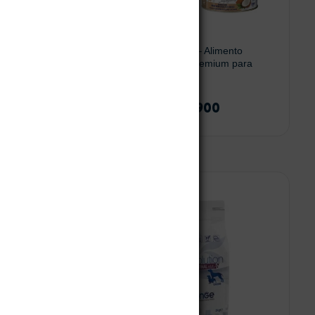
. Clauder’s
Monge Supreme – Alimento
Húmedo Súper Premium para
Gatos.
$
11.500
-
$
66.900
 al carrito
Seleccionar opciones