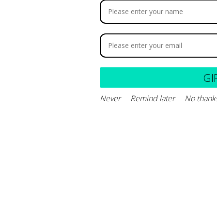
stabilización Metabólica –
Gastrointestinal – M
olución enteral
SOLUTION
27.600
$
8.900
-
$
9.800
GI
Never
Remind later
No thank
Leer más
Seleccionar