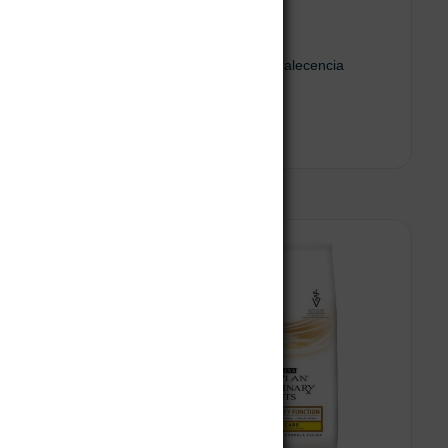
al Feline
Pro Plan CN Convalecencia
$
17.650
 al carrito
Añadir al carrito