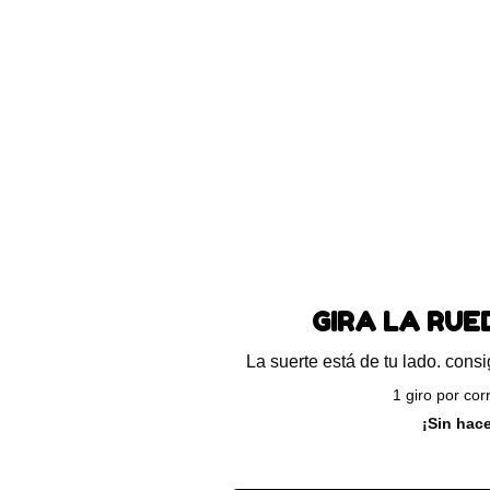
pplaws
Churu para gatos – S
cremoso
9.900
-
$
11.500
$
13.600
Seleccionar opciones
Añadir
GIRA LA RU
La suerte está de tu lado. con
1 giro por cor
¡Sin hac