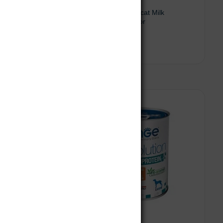
ONGE VET
Royal Canin Babycat Milk
Lactoreemplazador
$
141.300
 opciones
Leer más