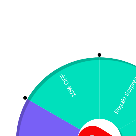
M
R
$