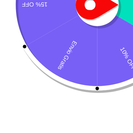
M
G
$