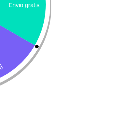
onge VetSolution
Monge VetSolution Ren
astrointestinal Adult Feline
$
137.200
137.200
Leer más
Añadir