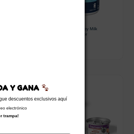
nack
Dr. Clauder’s Puppy Milk
Lactoreemplazador
$
144.900
 al carrito
Leer más
EDA Y GANA
sigue descuentos exclusivos aquí
reo electrónico
er trampa!