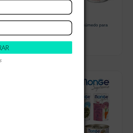
ONGE VET
Gemon Alimento húmedo para
gato
$
5.900
RAR
s
 opciones
Seleccionar opciones