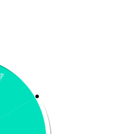
ONGE VET SOLUTION –
Monge VetSolution De
ecovery
Adult Canine
8.900
-
$
9.800
$
151.100
Seleccionar opciones