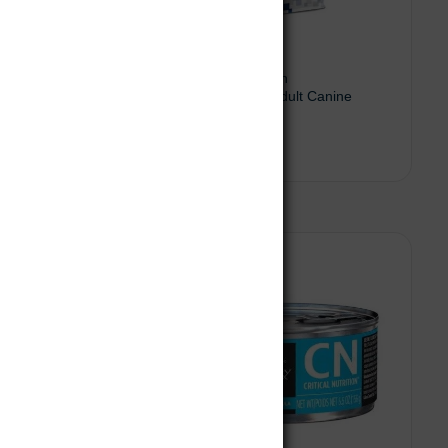
rmatosis
Monge VetSolution
Gastrointestinal Adult Canine
$
151.100
Leer más
Añadir al carrito