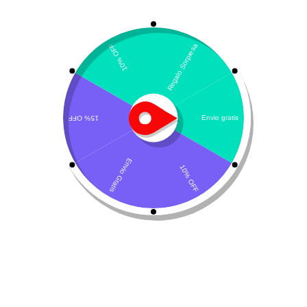
Clorambucilo
cáncer
,
Clorambucilo
,
enfermedades
inmunomediadas.
,
fórmula magistral
,
gatos
,
perros
Descripción del producto
Composición y detalles