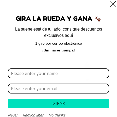
0
GIRA LA RUEDA Y GANA
La suerte está de tu lado. consigue descuentos
exclusivos aquí
Inicio
/
Sin categoría
/ Clorambucilo
1 giro por correo electrónico
¡Sin hacer trampa!
GIRAR
Never
Remind later
No thanks