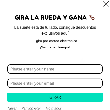
0
GIRA LA RUEDA Y GANA
La suerte está de tu lado. consigue descuentos
exclusivos aquí
Inicio
/
Sin categoría
/ SAMe – Fórmula magistral
1 giro por correo electrónico
¡Sin hacer trampa!
GIRAR
Never
Remind later
No thanks