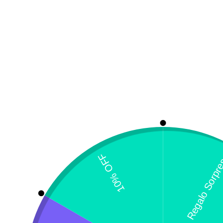
G
S
$