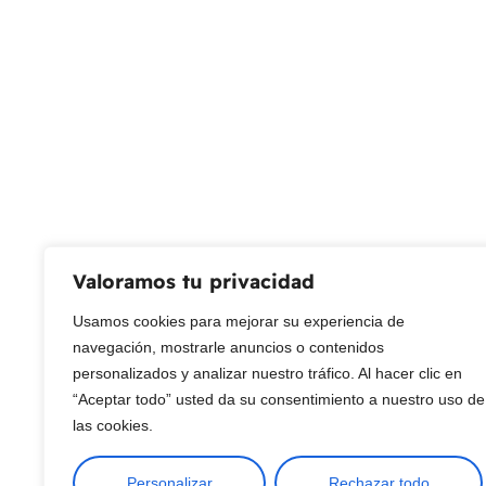
Servicio al Cliente
Live Petter
CONTACTO
Sobre Nosotros
Envío
Blog
Devoluciones
Gift Cards
Preguntas más frecuentes
Valoramos tu privacidad
Usamos cookies para mejorar su experiencia de
Copyright © 2025 ¦ livepetter: Todos los derechos reservados.
política de p
navegación, mostrarle anuncios o contenidos
personalizados y analizar nuestro tráfico. Al hacer clic en
“Aceptar todo” usted da su consentimiento a nuestro uso de
las cookies.
Personalizar
Rechazar todo