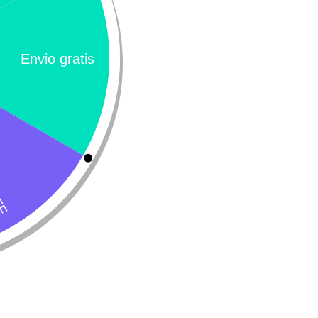
onge VetSolution Dermatosis
Monge VetSolution
dult Canine
Gastrointestinal Adult
151.100
$
151.100
Leer más
Añadir
Calificación 4.8/5!
Llámeno
– 31 Bogotá,
de usuarios verificados
(+57) 3