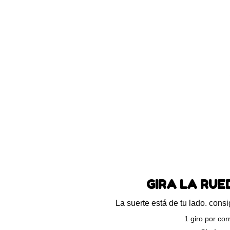
Blog
Preguntas frecuentes
Ayuda
ando los 5 resultados
GIRA LA RU
La suerte está de tu lado. con
1 giro por cor