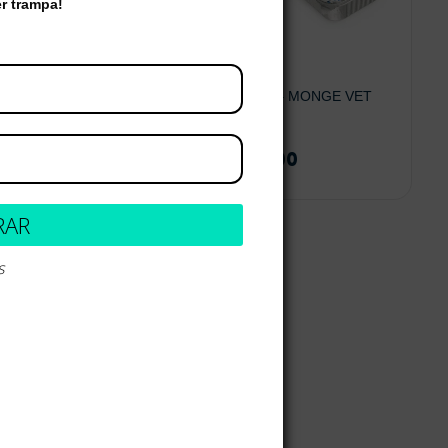
er trampa!
po
Renal & Oxalate – MONGE VET
SOLUTION
$
8.900
-
$
9.800
RAR
s
Leer más
Seleccionar opciones