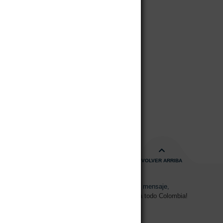
 Canine
 al carrito
VOLVER ARRIBA
s de 08:00am - 17:00pm
Envíanos un mensaje,
15 2700 728
Despachos a todo Colombia!