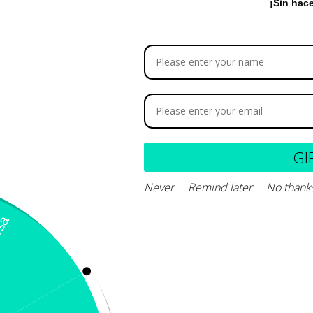
¡Sin hac
astrointestinal – MONGE VET
VetSolution Canine Hy
OLUTION
Monoprotein
8.900
-
$
9.800
$
25.400
GI
Never
Remind later
No thank
Seleccionar opciones