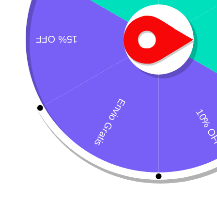
M
A
$
¿Necesitas un envio express?
Recogida gratuita
Calle 127 D # 70H 
Contáctanos a través de nuestra
Colombia
línea de atención WhatsApp.